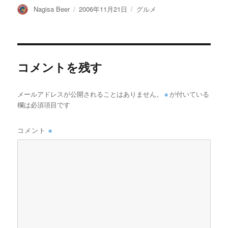
投
投
カ
Nagisa Beer
2006年11月21日
グルメ
稿
稿
テ
者
日:
ゴ
リ
ー
コメントを残す
メールアドレスが公開されることはありません。
※
が付いている
欄は必須項目です
コメント
※