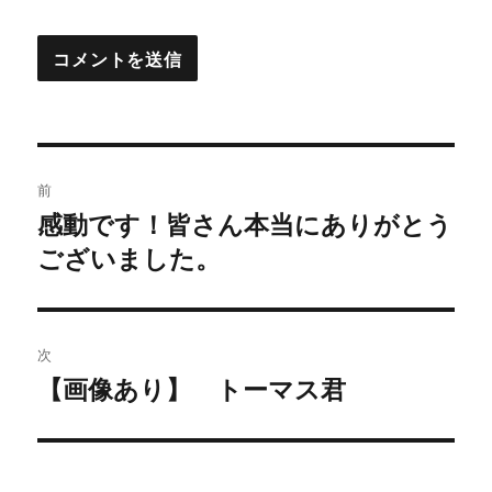
投
前
稿
感動です！皆さん本当にありがとう
過
ございました。
去
ナ
の
ビ
投
稿:
ゲ
次
【画像あり】 トーマス君
次
ー
の
シ
投
稿: