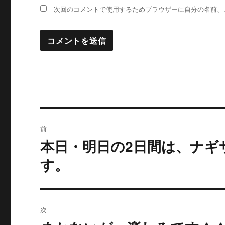
次回のコメントで使用するためブラウザーに自分の名前、
投
前
稿
本日・明日の2日間は、ナギ
過
去
ナ
す。
の
ビ
投
稿:
ゲ
次
ー
次