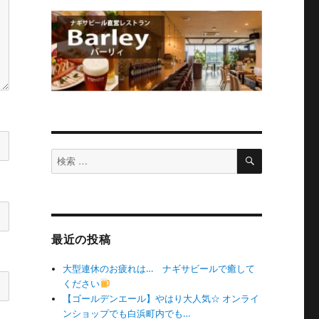
検
検
索
索
対
象:
最近の投稿
大型連休のお疲れは… ナギサビールで癒して
ください
【ゴールデンエール】やはり大人気☆ オンライ
ンショップでも白浜町内でも…