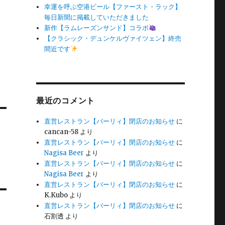
幸運を呼ぶ空港ビール【ファースト・ラック】
毎日新聞に掲載していただきました
新作【ラムレーズンサンド】コラボ
【クラシック・デュンケルヴァイツェン】終売
間近です
最近のコメント
直営レストラン【バーリィ】閉店のお知らせ
に
cancan-58
より
直営レストラン【バーリィ】閉店のお知らせ
に
Nagisa Beer
より
直営レストラン【バーリィ】閉店のお知らせ
に
Nagisa Beer
より
直営レストラン【バーリィ】閉店のお知らせ
に
K.Kubo
より
直営レストラン【バーリィ】閉店のお知らせ
に
石割透
より