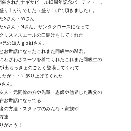
開催されたナギサビール10周年記念パーティ・・。
盛り上がりでした（盛り上げて頂きました）。
たSさん・Mさん
たsさん・Nさん、サンタクロースになって
クリスマスエールの口開けをしてくれた
や兄の知人ｇokiさん、
とお世話になったこれまた同級生のM君。
にわざわざスーツを着てくれたこれまた同級生の
のi出らっきょのごとく登場してくれて
したが・・）盛り上げてくれた
●さん。
友人・元同僚の方や先輩・恩師や他界した親父の
在お世話になってる
者の方達・スタッフのみんな・家族や
方達。
りがとう！