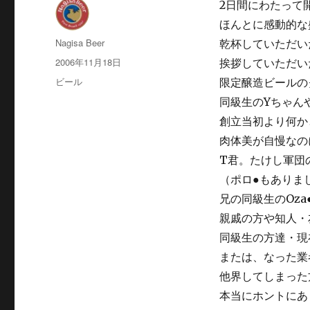
2日間にわたって
ほんとに感動的な
投
Nagisa Beer
乾杯していただい
稿
投
2006年11月18日
挨拶していただい
者
稿
カ
ビール
限定醸造ビールの
日:
テ
同級生のYちゃん
ゴ
創立当初より何か
リ
ー
肉体美が自慢なの
T君。たけし軍団
（ポロ●もありま
兄の同級生のOza
親戚の方や知人・
同級生の方達・現
または、なった業
他界してしまった
本当にホントにあ