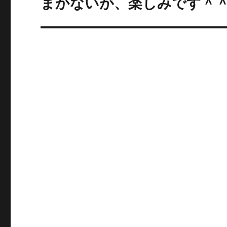
まかないが、楽しみです＾
の
シ
投
ョ
稿:
ン