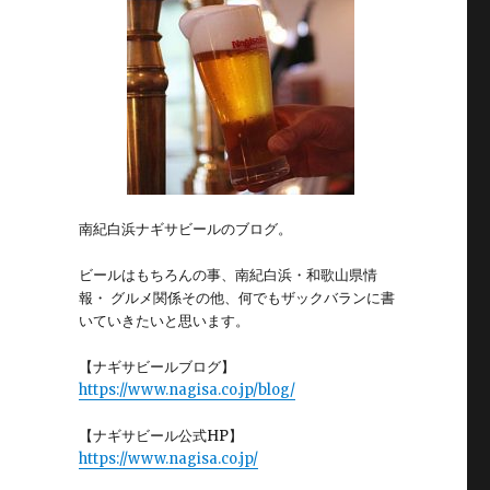
南紀白浜ナギサビールのブログ。
ビールはもちろんの事、南紀白浜・和歌山県情
報・ グルメ関係その他、何でもザックバランに書
いていきたいと思います。
【ナギサビールブログ】
https://www.nagisa.co.jp/blog/
【ナギサビール公式HP】
https://www.nagisa.co.jp/