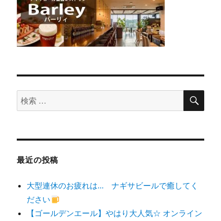
検
検
索
索
対
象:
最近の投稿
大型連休のお疲れは… ナギサビールで癒してく
ださい
【ゴールデンエール】やはり大人気☆ オンライン