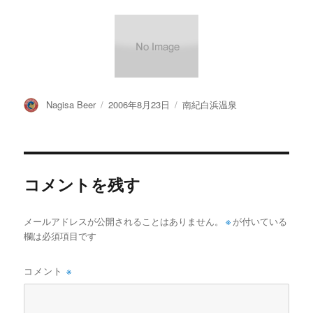
投
投
カ
Nagisa Beer
2006年8月23日
南紀白浜温泉
稿
稿
テ
者
日:
ゴ
リ
ー
コメントを残す
メールアドレスが公開されることはありません。
※
が付いている
欄は必須項目です
コメント
※