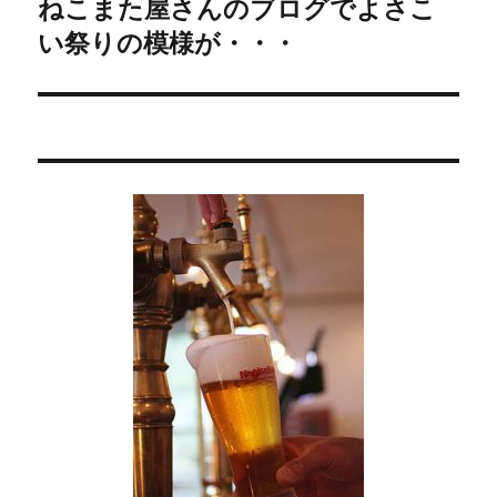
ゲ
ねこまた屋さんのブログでよさこ
次
い祭りの模様が・・・
の
ー
投
シ
稿:
ョ
ン