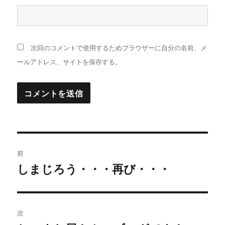
次回のコメントで使用するためブラウザーに自分の名前、メ
ールアドレス、サイトを保存する。
投
前
稿
しまじろう・・・再び・・・
過
去
ナ
の
ビ
投
次
稿: