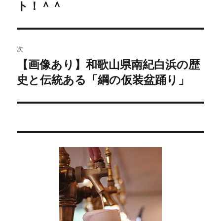
ト！＾＾
去
ナ
の
ビ
投
稿:
ゲ
次
【画像あり】和歌山県南紀白浜の歴
次
ー
史と伝統ある「綱の仮装盆踊り」
の
シ
投
稿:
ョ
ン