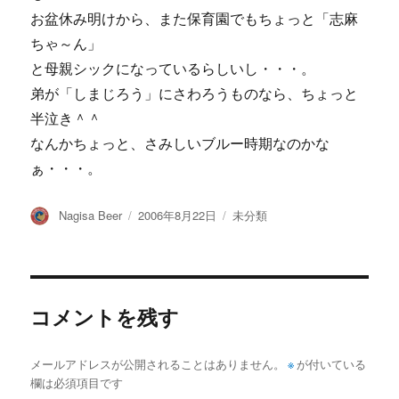
お盆休み明けから、また保育園でもちょっと「志麻
ちゃ～ん」
と母親シックになっているらしいし・・・。
弟が「しまじろう」にさわろうものなら、ちょっと
半泣き＾＾
なんかちょっと、さみしいブルー時期なのかな
ぁ・・・。
投
投
カ
Nagisa Beer
2006年8月22日
未分類
稿
稿
テ
者
日:
ゴ
リ
ー
コメントを残す
メールアドレスが公開されることはありません。
※
が付いている
欄は必須項目です