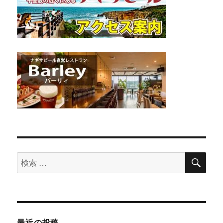
検
検
索
索
対
象:
最近の投稿