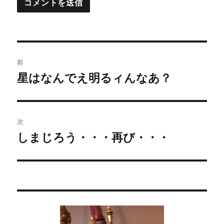
投
前
稿
星はなんでえ明るィんなあ？
過
去
ナ
の
ビ
投
次
稿:
ゲ
しまじろう・・・再び・・・
次
の
ー
投
シ
稿:
ョ
ン