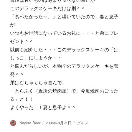
普段は甘いものはあまり食べない弟だが
このデラックスケーキだけは別＾＾
「食べたかった～。」と嘆いていたので、妻と息子
が
いつもお世話になっているお礼に・・・と弟にプレ
ゼント＾＾
以前も紹介した・・・このデラックスケーキの「は
しっこ」にしようか・・
と悩んだらしいが、本物？のデラックスケーキを奮
発＾＾
弟はむちゃくちゃ喜んで、
「とらふく（近所の焼肉屋）で、今度焼肉おごった
る」と！！
よくやった！！妻と息子よ＾＾
投
投
カ
Nagisa Beer
2006年8月21日
グルメ
稿
稿
テ