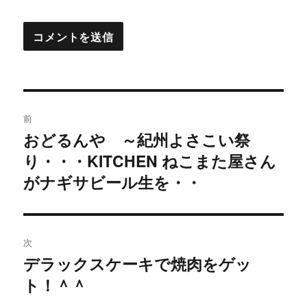
投
前
稿
おどるんや ～紀州よさこい祭
過
り・・・KITCHEN ねこまた屋さん
去
ナ
の
がナギサビール生を・・
ビ
投
稿:
ゲ
次
ー
デラックスケーキで焼肉をゲッ
次
シ
ト！＾＾
の
投