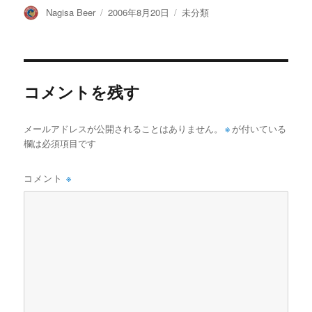
投
投
カ
Nagisa Beer
2006年8月20日
未分類
稿
稿
テ
者
日:
ゴ
リ
ー
コメントを残す
メールアドレスが公開されることはありません。
※
が付いている
欄は必須項目です
コメント
※