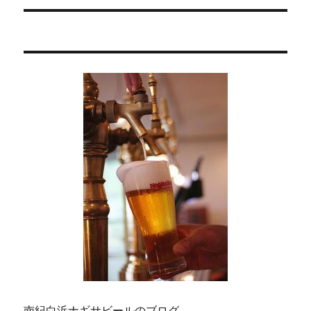
ョ
稿:
ン
南紀白浜ナギサビールのブログ。