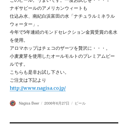
このビール。うまいです。一度お試しを・・・！
ナギサビールのアメリカンウィートも
仕込み水、南紀白浜富田の水「ナチュラルミネラル
ウォーター」。
今年で5年連続のモンドセレクション金賞受賞の名水
を使用。
アロマホップはチェコのザーツを贅沢に・・・。
小麦麦芽を使用したオールモルトのプレミアムビー
ルです。
こちらも是非お試し下さい。
ご注文は下記より
http://www.nagisa.co.jp/
投
投
カ
Nagisa Beer
2006年6月27日
ビール
稿
稿
テ
者
日:
ゴ
リ
ー