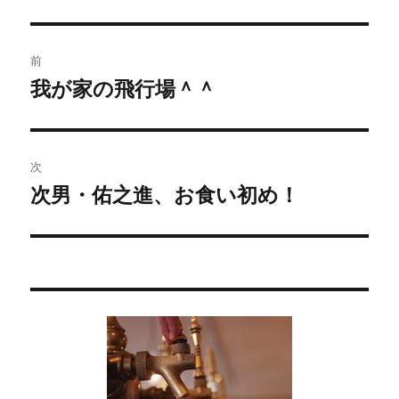
投
前
稿
我が家の飛行場＾＾
過
去
ナ
の
ビ
投
次
稿:
ゲ
次男・佑之進、お食い初め！
次
の
ー
投
シ
稿:
ョ
ン