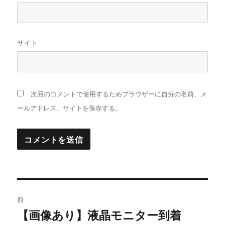
サイト
次回のコメントで使用するためブラウザーに自分の名前、メ
ールアドレス、サイトを保存する。
投
前
稿
【画像あり】液晶モニター到着
過