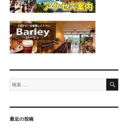
検
検
索
索
対
象:
最近の投稿