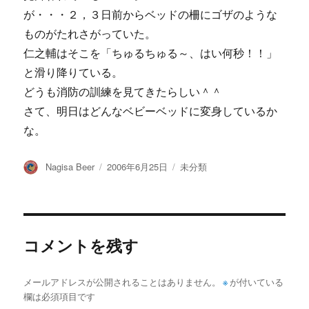
が・・・２，３日前からベッドの柵にゴザのような
ものがたれさがっていた。
仁之輔はそこを「ちゅるちゅる～、はい何秒！！」
と滑り降りている。
どうも消防の訓練を見てきたらしい＾＾
さて、明日はどんなベビーベッドに変身しているか
な。
投
投
カ
Nagisa Beer
2006年6月25日
未分類
稿
稿
テ
者
日:
ゴ
リ
ー
コメントを残す
メールアドレスが公開されることはありません。
※
が付いている
欄は必須項目です