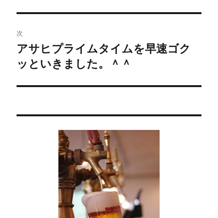
去
ナ
の
ビ
投
次
稿:
ゲ
アサヒプライムタイムを早速ゴク
次
ッといきました。＾＾
の
ー
投
シ
稿:
ョ
ン