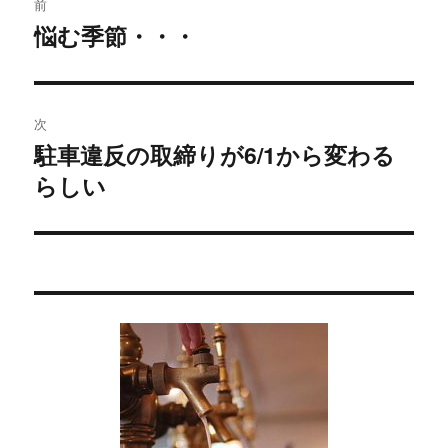
前
稿
悩む季節・・・
過
去
ナ
の
ビ
投
次
稿:
ゲ
駐車違反の取締りが6/1から変わる
次
らしい
の
ー
投
シ
稿:
ョ
ン