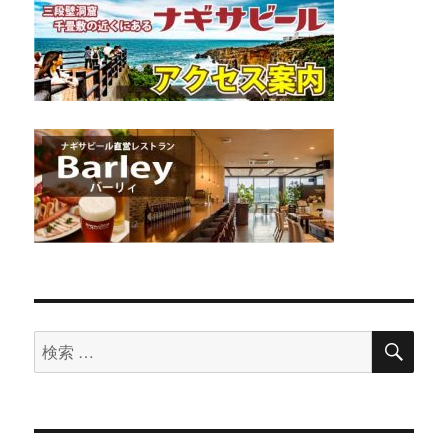
検
検
索
索
対
象: