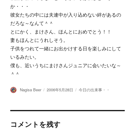
か・・・
彼女たちの中には夫連中が入り込めない絆があるの
だろな～なんて＾＾
とにかく、まけさん、ほんとにおめでとう！！
妻もほんとにうれしそう。
子供をつれて一緒にお出かけする日を楽しみにして
いるみたい。
僕も、近いうちにまけさんジュニアに会いたいな～
＾＾
投
投
カ
Nagisa Beer
2006年5月28日
今日の出来事・・
稿
稿
テ
者
日:
ゴ
リ
ー
コメントを残す