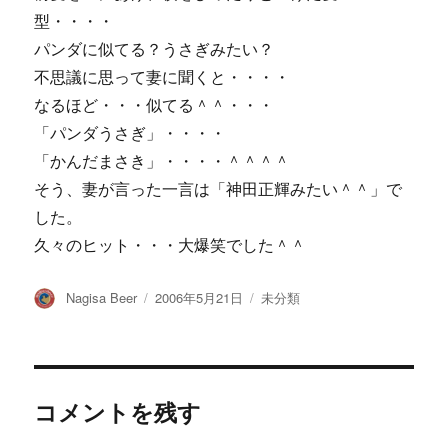
型・・・・
パンダに似てる？うさぎみたい？
不思議に思って妻に聞くと・・・・
なるほど・・・似てる＾＾・・・
「パンダうさぎ」・・・・
「かんだまさき」・・・・＾＾＾＾
そう、妻が言った一言は「神田正輝みたい＾＾」で
した。
久々のヒット・・・大爆笑でした＾＾
投
投
カ
Nagisa Beer
2006年5月21日
未分類
稿
稿
テ
者
日:
ゴ
リ
ー
コメントを残す