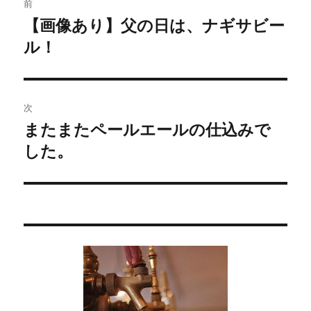
前
稿
【画像あり】父の日は、ナギサビー
過
ル！
去
ナ
の
ビ
投
稿:
ゲ
次
またまたペールエールの仕込みで
次
ー
した。
の
シ
投
稿:
ョ
ン