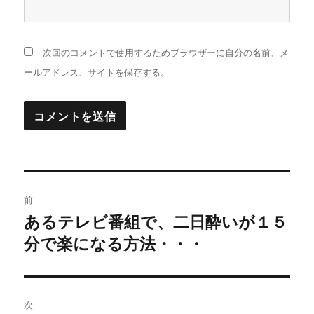
次回のコメントで使用するためブラウザーに自分の名前、メ
ールアドレス、サイトを保存する。
投
前
稿
あるテレビ番組で、二日酔いが１５
過
分で楽になる方法・・・
去
ナ
の
ビ
投
稿:
ゲ
次