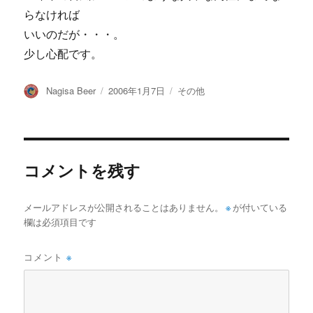
らなければ
いいのだが・・・。
少し心配です。
投
投
カ
Nagisa Beer
2006年1月7日
その他
稿
稿
テ
者
日:
ゴ
リ
ー
コメントを残す
メールアドレスが公開されることはありません。
※
が付いている
欄は必須項目です
コメント
※