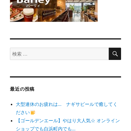
検
検
索
索
対
象:
最近の投稿
大型連休のお疲れは… ナギサビールで癒してく
ださい
【ゴールデンエール】やはり大人気☆ オンライン
ショップでも白浜町内でも…