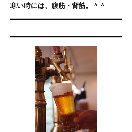
寒い時には、腹筋・背筋。＾＾
次
ー
の
シ
投
稿:
ョ
ン