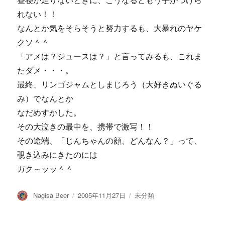
昼寝が足りないときに、こうなるともう手がつけら
れない！！
なんとか気をそらそうと努力するも、大暴れのヤケ
クソ＾＾
「アメは？ジュースは？」と言ってみるも、これま
たダメ・・・。
最終、リンゴジャムとしまじろう（大好きぬいぐる
み）でなんとか
なだめすかした。
その大泣きの最中を、携帯で激写！！
その途端、「じんちゃんの顔、どんなん？」って、
覗き込みにきたのには
ガク～ッッ＾＾
投
投
カ
Nagisa Beer
2005年11月27日
未分類
稿
稿
テ
者
日:
ゴ