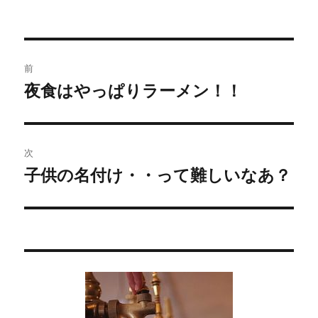
投
前
稿
夜食はやっぱりラーメン！！
過
去
ナ
の
ビ
投
次
稿:
ゲ
子供の名付け・・って難しいなあ？
次
の
ー
投
シ
稿:
ョ
ン