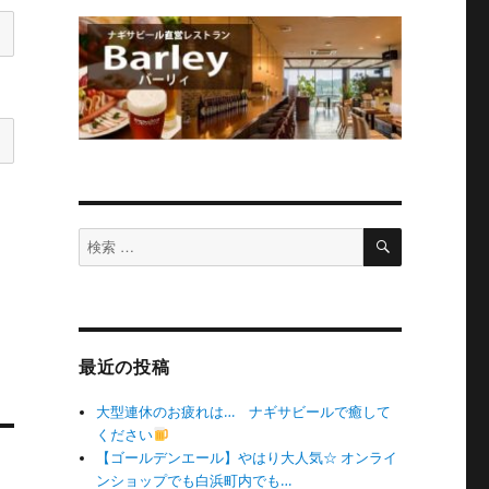
検
検
索
索
対
象:
最近の投稿
大型連休のお疲れは… ナギサビールで癒して
ください
【ゴールデンエール】やはり大人気☆ オンライ
ンショップでも白浜町内でも…