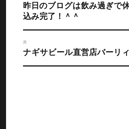
稿
昨日のブログは飲み過ぎで
過
去
ナ
込み完了！＾＾
の
ビ
投
稿:
ゲ
次
ー
ナギサビール直営店バーリ
次
の
シ
投
ョ
稿:
ン