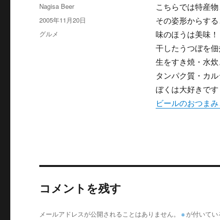
投
Nagisa Beer
こちらでは特産物
稿
投
2005年11月20日
その姿形からする
者
稿
カ
グルメ
味のほうは美味！
日:
テ
干したうつぼを佃
ゴ
生をすき焼・水炊
リ
ー
タンパク質・カル
ぼくは大好きです
ビールのおつまみ
コメントを残す
メールアドレスが公開されることはありません。
※
が付いてい