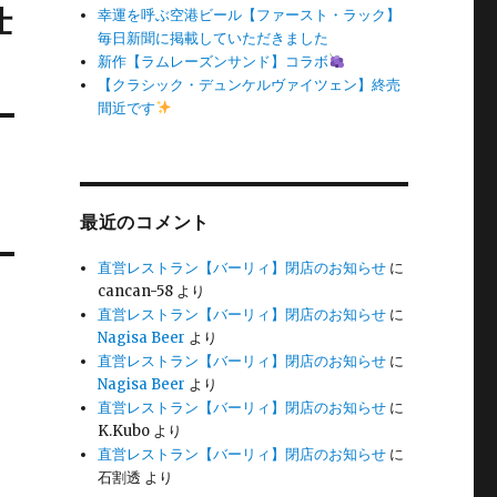
仕
幸運を呼ぶ空港ビール【ファースト・ラック】
毎日新聞に掲載していただきました
新作【ラムレーズンサンド】コラボ
【クラシック・デュンケルヴァイツェン】終売
間近です
最近のコメント
直営レストラン【バーリィ】閉店のお知らせ
に
cancan-58
より
直営レストラン【バーリィ】閉店のお知らせ
に
Nagisa Beer
より
直営レストラン【バーリィ】閉店のお知らせ
に
Nagisa Beer
より
直営レストラン【バーリィ】閉店のお知らせ
に
K.Kubo
より
直営レストラン【バーリィ】閉店のお知らせ
に
石割透
より