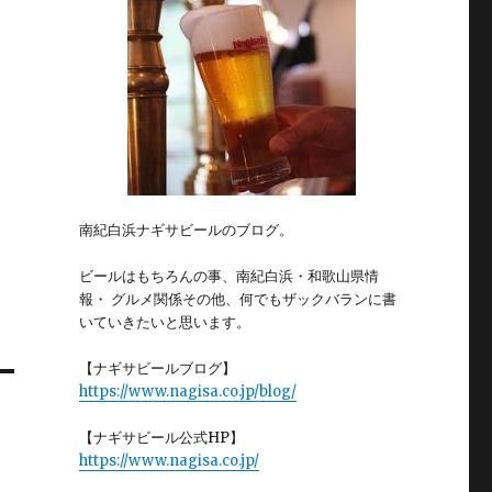
南紀白浜ナギサビールのブログ。
ビールはもちろんの事、南紀白浜・和歌山県情
報・ グルメ関係その他、何でもザックバランに書
いていきたいと思います。
【ナギサビールブログ】
https://www.nagisa.co.jp/blog/
【ナギサビール公式HP】
https://www.nagisa.co.jp/