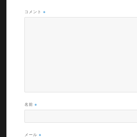
コメント
※
名前
※
メール
※