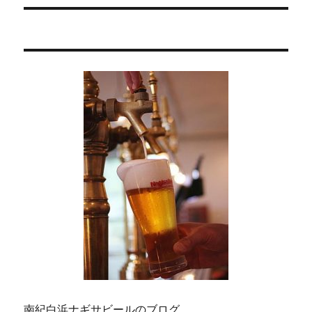
稿:
ョ
ン
南紀白浜ナギサビールのブログ。