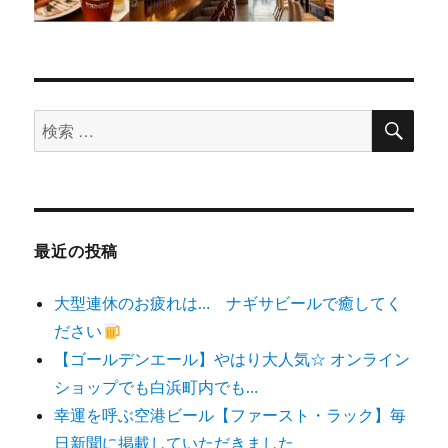
検
検
索
索
対
象:
最近の投稿
大型連休のお疲れは… ナギサビールで癒してく
ださい
【ゴールデンエール】やはり大人気☆ オンライン
ショップでも白浜町内でも…
幸運を呼ぶ空港ビール【ファースト・ラック】毎
日新聞に掲載していただきました