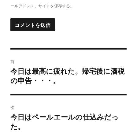
ールアドレス、サイトを保存する。
投
前
稿
今日は最高に疲れた。帰宅後に酒税
過
の申告・・・。
去
ナ
の
ビ
投
稿:
ゲ
次
今日はペールエールの仕込みだっ
次
ー
た。
の
シ
投