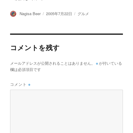
投
投
カ
Nagisa Beer
2005年7月22日
グルメ
稿
稿
テ
者
日:
ゴ
リ
ー
コメントを残す
メールアドレスが公開されることはありません。
※
が付いている
欄は必須項目です
コメント
※