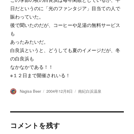
この季節の夜の白良浜は毎年閑散としているが、平
日だというのに「光のファンタジア」目当ての人で
賑わっていた。
後で聞いたのだが、コーヒーや足湯の無料サービス
も
あったみたいだ。
白良浜というと、どうしても夏のイメージだが、冬
の白良浜も
なかなかである！！
※１２日まで開催されいる！
投
投
カ
Nagisa Beer
2004年12月8日
南紀白浜温泉
稿
稿
テ
者
日:
ゴ
リ
ー
コメントを残す