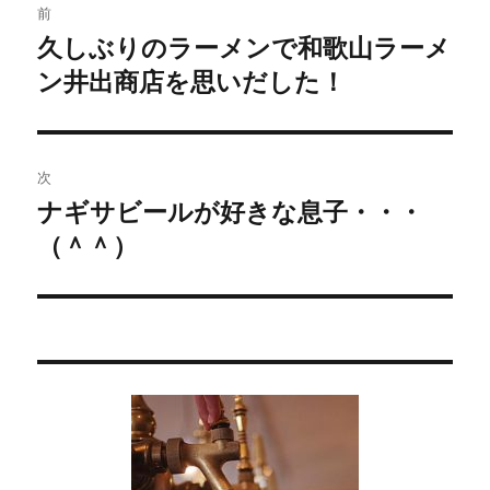
前
稿
久しぶりのラーメンで和歌山ラーメ
過
ン井出商店を思いだした！
去
ナ
の
ビ
投
稿:
ゲ
次
ナギサビールが好きな息子・・・
次
ー
（＾＾）
の
シ
投
稿:
ョ
ン