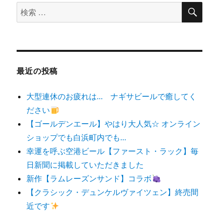
検
検
索
索
対
象:
最近の投稿
大型連休のお疲れは… ナギサビールで癒してく
ださい
【ゴールデンエール】やはり大人気☆ オンライン
ショップでも白浜町内でも…
幸運を呼ぶ空港ビール【ファースト・ラック】毎
日新聞に掲載していただきました
新作【ラムレーズンサンド】コラボ
【クラシック・デュンケルヴァイツェン】終売間
近です