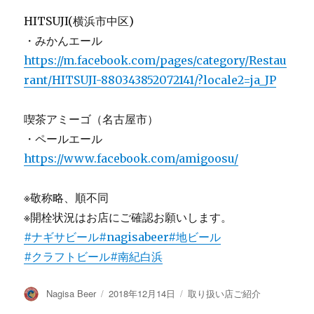
HITSUJI(横浜市中区)
・みかんエール
https://m.facebook.com/pages/category/Restau
rant/HITSUJI-880343852072141/?locale2=ja_JP
喫茶アミーゴ（名古屋市）
・ペールエール
https://www.facebook.com/amigoosu/
※敬称略、順不同
※開栓状況はお店にご確認お願いします。
#ナギサビール
#nagisabeer
#地ビール
#クラフトビール
#南紀白浜
投
投
カ
Nagisa Beer
2018年12月14日
取り扱い店ご紹介
稿
稿
テ