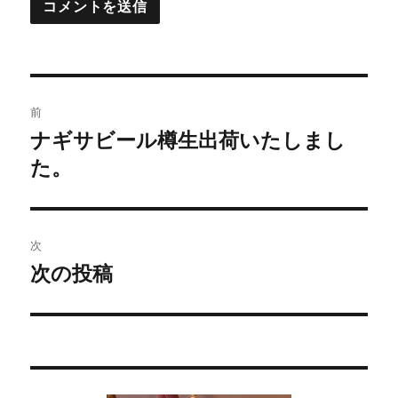
投
前
稿
ナギサビール樽生出荷いたしまし
過
た。
去
ナ
の
ビ
投
稿:
ゲ
次
次の投稿
次
ー
の
シ
投
稿:
ョ
ン