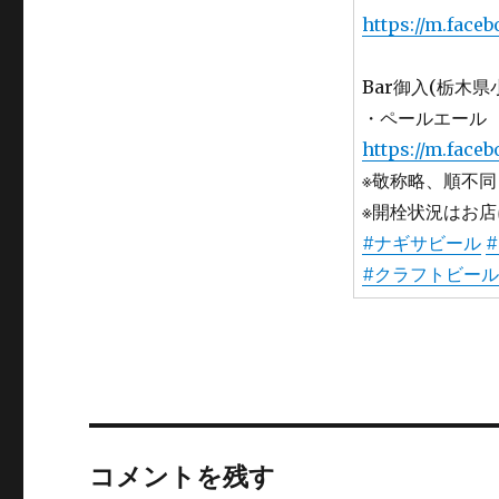
https://m.fac
Bar御入(栃木県
・ペールエール
https://m.face
※敬称略、順不同
※開栓状況はお
#ナギサビール
#
#クラフトビール
コメントを残す