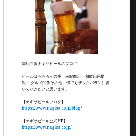
南紀白浜ナギサビールのブログ。
ビールはもちろんの事、南紀白浜・和歌山県情
報・ グルメ関係その他、何でもザックバランに書
いていきたいと思います。
【ナギサビールブログ】
https://www.nagisa.co.jp/blog/
【ナギサビール公式HP】
https://www.nagisa.co.jp/