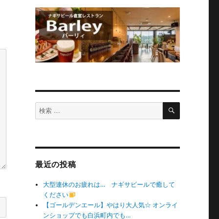
検
検
索
索
対
象:
最近の投稿
大型連休のお疲れは… ナギサビールで癒して
ください
【ゴールデンエール】やはり大人気☆ オンライ
ンショップでも白浜町内でも…