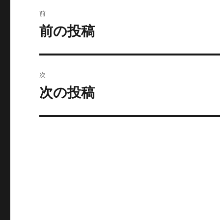
投
前
稿
前の投稿
過
去
ナ
の
ビ
投
次
稿:
ゲ
次の投稿
次
の
ー
投
シ
稿:
ョ
ン