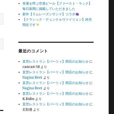
幸運を呼ぶ空港ビール【ファースト・ラック】
毎日新聞に掲載していただきました
新作【ラムレーズンサンド】コラボ
【クラシック・デュンケルヴァイツェン】終売
間近です
最近のコメント
直営レストラン【バーリィ】閉店のお知らせ
に
cancan-58
より
直営レストラン【バーリィ】閉店のお知らせ
に
Nagisa Beer
より
直営レストラン【バーリィ】閉店のお知らせ
に
Nagisa Beer
より
直営レストラン【バーリィ】閉店のお知らせ
に
K.Kubo
より
直営レストラン【バーリィ】閉店のお知らせ
に
石割透
より