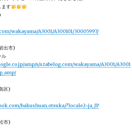
します
)
og.com/wakayama/A3001/A300101/30005997/
岩出市)
ール
ogle.co.jp/amp/s/s.tabelog.com/wakayama/A3001/A3001
op_amp/
島区)
book.com/bakushuan.otsuka/?locale2=ja_JP
松市)