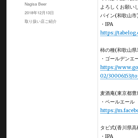
投
Nagisa Beer
よろしくお願い
稿
投
2018年12月13日
パイン(和歌山市
者
稿
カ
取り扱い店ご紹介
・IPA
日:
テ
https://tabel
ゴ
リ
ー
柿の種(和歌山県
・ゴールデンエ
https://www.go
02/30006153/t
麦酒庵(東京都豊
・ペールエール
https://m.face
タビ式(香川県高
・IPA