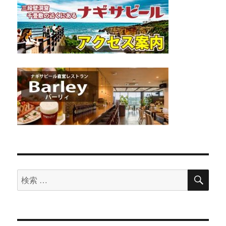
検
検
索
索
対
象: