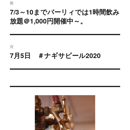
前
稿
7/3～10までバーリィでは1時間飲み
過
放題＠1,000円開催中～。
去
ナ
の
ビ
投
稿:
ゲ
次
7月5日 ＃ナギサビール2020
次
ー
の
シ
投
稿:
ョ
ン