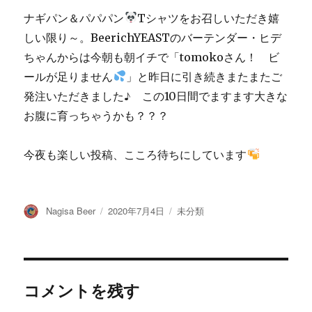
ナギパン＆パパパン
Tシャツをお召しいただき嬉
しい限り～。BeerichYEASTのバーテンダー・ヒデ
ちゃんからは今朝も朝イチで「tomokoさん！ ビ
ールが足りません
」と昨日に引き続きまたまたご
発注いただきました♪ この10日間でますます大きな
お腹に育っちゃうかも？？？
今夜も楽しい投稿、こころ待ちにしています
投
投
カ
Nagisa Beer
2020年7月4日
未分類
稿
稿
テ
者
日:
ゴ
リ
ー
コメントを残す