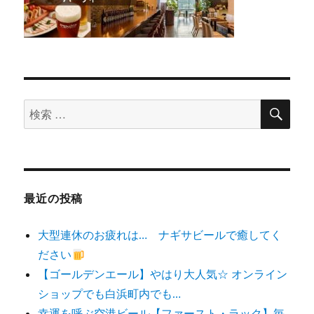
検
検
索
索
対
象:
最近の投稿
大型連休のお疲れは… ナギサビールで癒してく
ださい
【ゴールデンエール】やはり大人気☆ オンライン
ショップでも白浜町内でも…
幸運を呼ぶ空港ビール【ファースト・ラック】毎