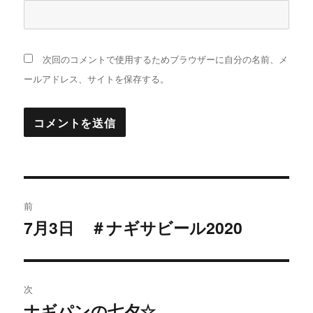
次回のコメントで使用するためブラウザーに自分の名前、メ
ールアドレス、サイトを保存する。
投
前
稿
7月3日 ＃ナギサビール2020
過
去
ナ
の
ビ
投
次
稿:
ゲ
ナギパンの七夕☆
次