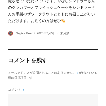
魔させていただいています。今ならシンドラーさん
のクラカワーとフライッシュケーゼをシンドラーさ
んお手製のザワークラウトとともにお召し上がりい
ただけます。お近くの方はぜひ
投
投
カ
Nagisa Beer
2020年7月5日
未分類
稿
稿
テ
者
日:
ゴ
リ
ー
コメントを残す
メールアドレスが公開されることはありません。
※
が付いている
欄は必須項目です
コメント
※