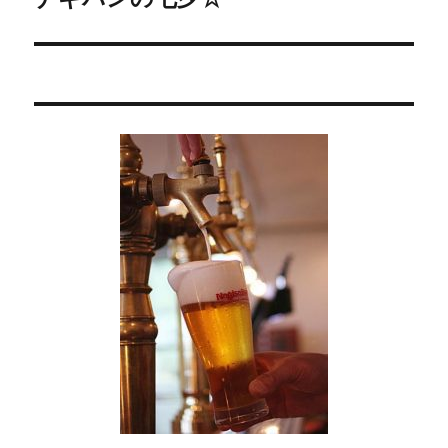
の
ー
投
シ
稿:
ョ
ン