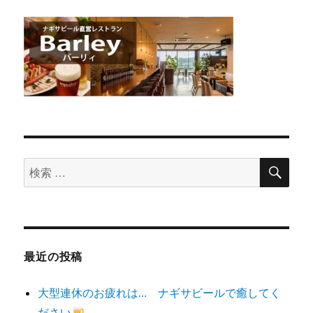
検
検
索
索
対
象:
最近の投稿
大型連休のお疲れは… ナギサビールで癒してく
ださい