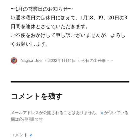
〜1月の営業日のお知らせ〜
毎週水曜日の定休日に加えて、1月18、19、20日の3
日間を連休とさせていただきます。
ご不便をおかけして申し訳ございませんが、よろし
くお願いします。
投
投
カ
Nagisa Beer
2022年1月11日
今日の出来事・・
稿
稿
テ
者
日:
ゴ
リ
ー
コメントを残す
メールアドレスが公開されることはありません。
※
が付いている
欄は必須項目です
コメント
※