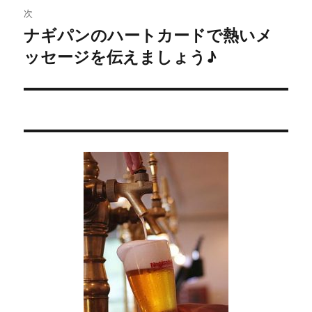
ビ
投
次
稿:
ゲ
ナギパンのハートカードで熱いメ
次
ッセージを伝えましょう♪
の
ー
投
シ
稿:
ョ
ン