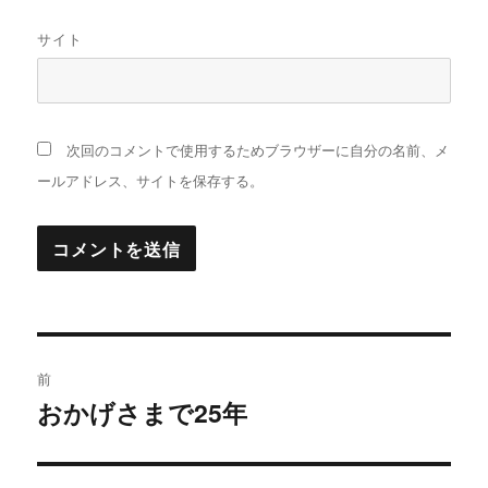
サイト
次回のコメントで使用するためブラウザーに自分の名前、メ
ールアドレス、サイトを保存する。
投
前
稿
おかげさまで25年
過
去
ナ
の