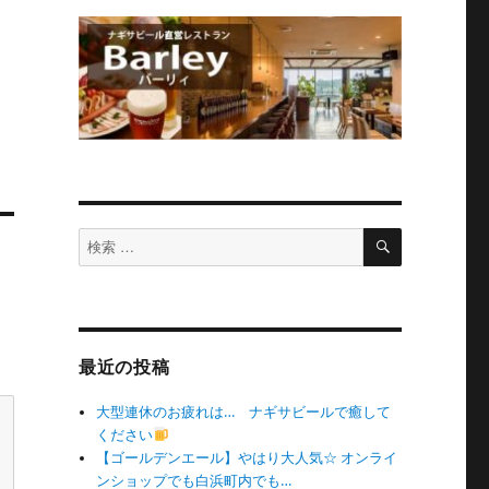
検
検
索
索
対
象:
最近の投稿
大型連休のお疲れは… ナギサビールで癒して
ください
【ゴールデンエール】やはり大人気☆ オンライ
ンショップでも白浜町内でも…