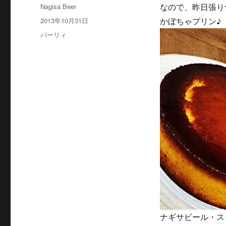
投
Nagisa Beer
なので、昨日張り
稿
投
2013年10月31日
かぼちゃプリン♪
者
稿
カ
バーリィ
日:
テ
ゴ
リ
ー
ナギサビール・ス