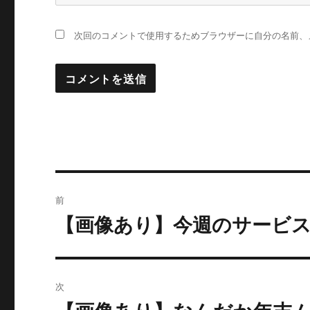
次回のコメントで使用するためブラウザーに自分の名前、
投
前
稿
【画像あり】今週のサービス
過
去
ナ
の
ビ
投
次
稿:
ゲ
次