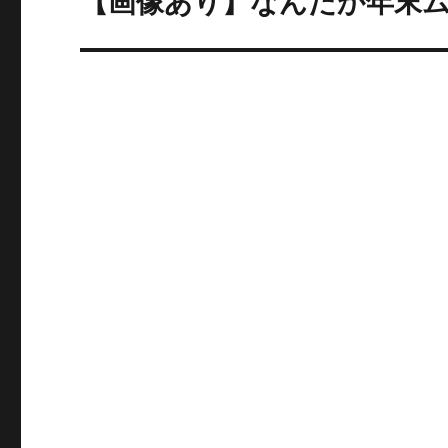
【画像あり】なんだか年末
の
ー
投
シ
稿:
ョ
ン