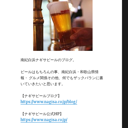
南紀白浜ナギサビールのブログ。
ビールはもちろんの事、南紀白浜・和歌山県情
報・ グルメ関係その他、何でもザックバランに書
いていきたいと思います。
【ナギサビールブログ】
https://www.nagisa.co.jp/blog/
【ナギサビール公式HP】
https://www.nagisa.co.jp/