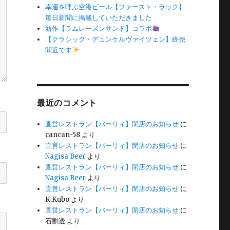
幸運を呼ぶ空港ビール【ファースト・ラック】
毎日新聞に掲載していただきました
新作【ラムレーズンサンド】コラボ
【クラシック・デュンケルヴァイツェン】終売
間近です
最近のコメント
直営レストラン【バーリィ】閉店のお知らせ
に
cancan-58
より
直営レストラン【バーリィ】閉店のお知らせ
に
Nagisa Beer
より
直営レストラン【バーリィ】閉店のお知らせ
に
Nagisa Beer
より
直営レストラン【バーリィ】閉店のお知らせ
に
K.Kubo
より
直営レストラン【バーリィ】閉店のお知らせ
に
石割透
より