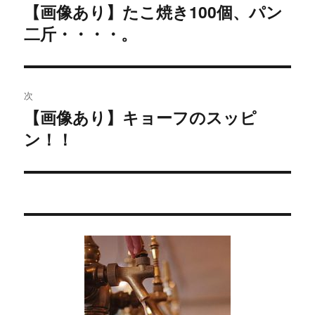
稿
【画像あり】たこ焼き100個、パン
過
二斤・・・・。
去
ナ
の
ビ
投
稿:
ゲ
次
【画像あり】キョーフのスッピ
次
ー
ン！！
の
シ
投
稿:
ョ
ン