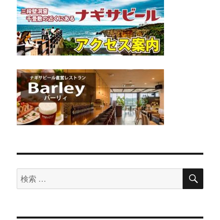
検
検
索
索
対
象: