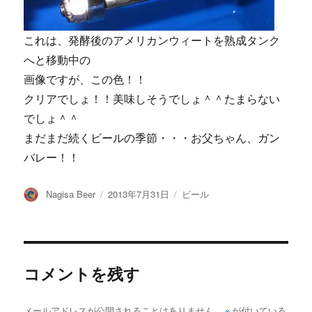
これは、発酵後のアメリカンウィートを熟成タンク
へと移動中の
画像ですが、この色！！
クリアでしょ！！美味しそうでしょ＾＾たまらない
でしょ＾＾
まだまだ続くビールの季節・・・お父ちゃん、ガン
バレー！！
投
投
カ
Nagisa Beer
2013年7月31日
ビール
稿
稿
テ
者
日:
ゴ
リ
ー
コメントを残す
メールアドレスが公開されることはありません。
※
が付いている