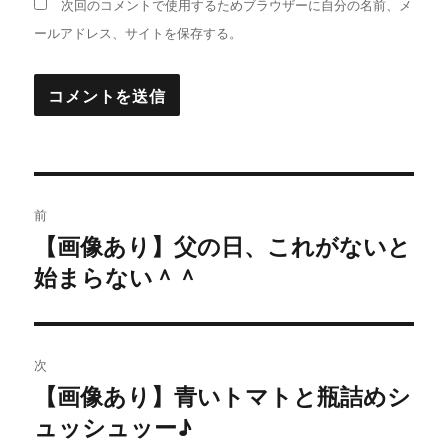
次回のコメントで使用するためブラウザーに自分の名前、メ
ールアドレス、サイトを保存する。
投
前
稿
【画像あり】父の日、これがないと
過
始まらない＾＾
去
ナ
の
ビ
投
稿:
ゲ
次
【画像あり】青いトマトと瓶詰めシ
次
ー
ュッシュッー♪
の