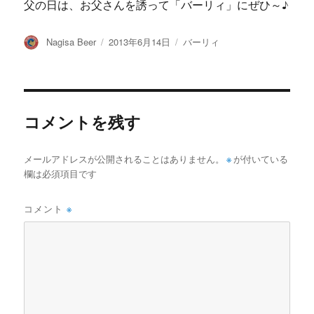
父の日は、お父さんを誘って「バーリィ」にぜひ～♪
投
投
カ
Nagisa Beer
2013年6月14日
バーリィ
稿
稿
テ
者
日:
ゴ
リ
ー
コメントを残す
メールアドレスが公開されることはありません。
※
が付いている
欄は必須項目です
コメント
※