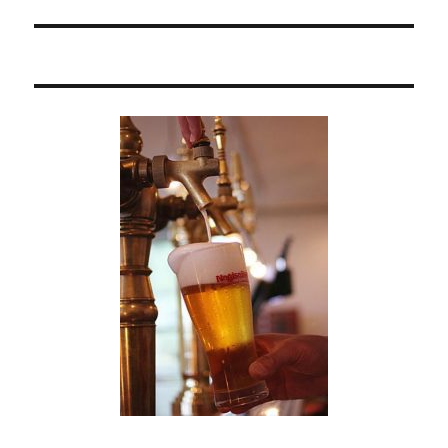
シ
投
稿:
ョ
ン