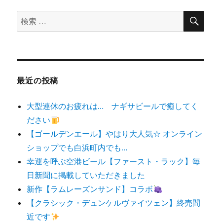
検
検
索
索
対
象:
最近の投稿
大型連休のお疲れは… ナギサビールで癒してく
ださい
【ゴールデンエール】やはり大人気☆ オンライン
ショップでも白浜町内でも…
幸運を呼ぶ空港ビール【ファースト・ラック】毎
日新聞に掲載していただきました
新作【ラムレーズンサンド】コラボ
【クラシック・デュンケルヴァイツェン】終売間
近です