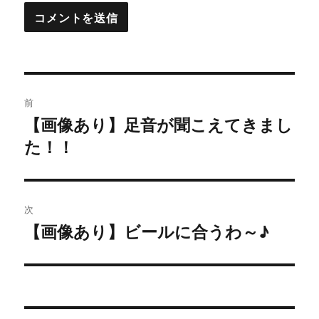
投
前
稿
【画像あり】足音が聞こえてきまし
過
た！！
去
ナ
の
ビ
投
稿:
ゲ
次
【画像あり】ビールに合うわ～♪
次
ー
の
シ
投
稿:
ョ