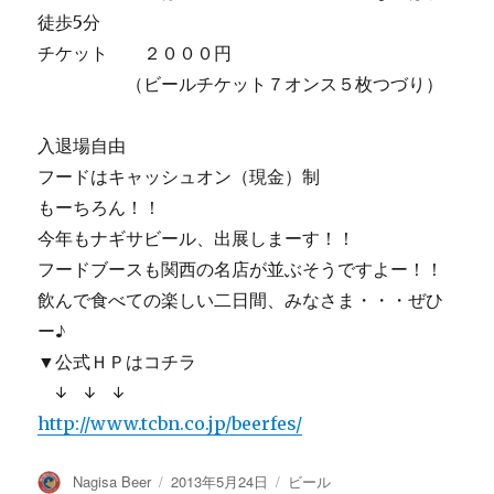
徒歩5分
チケット ２０００円
（ビールチケット７オンス５枚つづり）
入退場自由
フードはキャッシュオン（現金）制
もーちろん！！
今年もナギサビール、出展しまーす！！
フードブースも関西の名店が並ぶそうですよー！！
飲んで食べての楽しい二日間、みなさま・・・ぜひ
ー♪
▼公式ＨＰはコチラ
↓ ↓ ↓
http://www.tcbn.co.jp/beerfes/
投
投
カ
Nagisa Beer
2013年5月24日
ビール