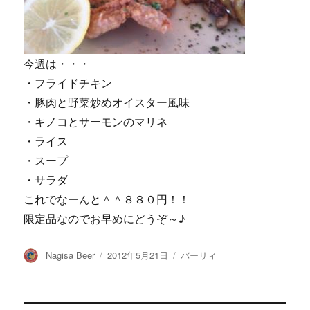
今週は・・・
・フライドチキン
・豚肉と野菜炒めオイスター風味
・キノコとサーモンのマリネ
・ライス
・スープ
・サラダ
これでなーんと＾＾８８０円！！
限定品なのでお早めにどうぞ～♪
投
投
カ
Nagisa Beer
2012年5月21日
バーリィ
稿
稿
テ
者
日:
ゴ
リ