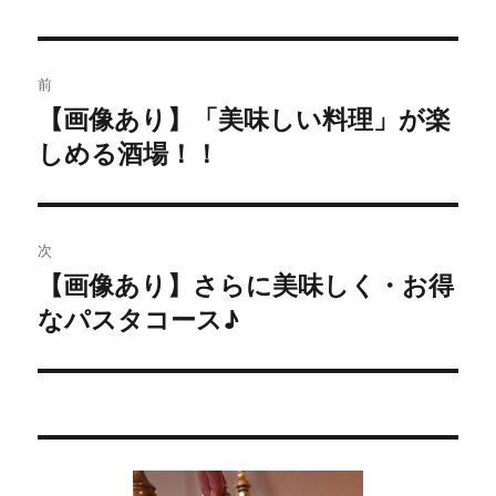
投
前
稿
【画像あり】「美味しい料理」が楽
過
しめる酒場！！
去
ナ
の
ビ
投
稿:
ゲ
次
【画像あり】さらに美味しく・お得
次
ー
なパスタコース♪
の
シ
投
稿:
ョ
ン