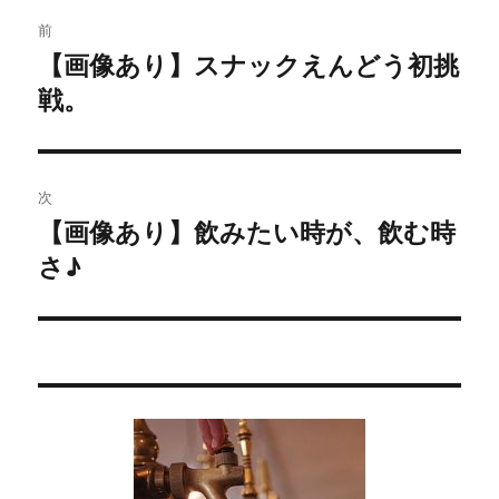
投
前
稿
【画像あり】スナックえんどう初挑
過
戦。
去
ナ
の
ビ
投
稿:
ゲ
次
【画像あり】飲みたい時が、飲む時
次
ー
さ♪
の
シ
投
稿:
ョ
ン