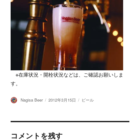
※在庫状況・開栓状況などは、ご確認お願いしま
す。
投
投
カ
Nagisa Beer
2012年3月15日
ビール
稿
稿
テ
者
日:
ゴ
リ
ー
コメントを残す