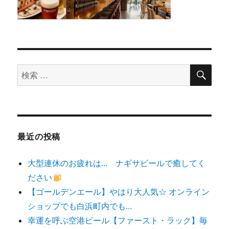
検
検
索
索
対
象:
最近の投稿
大型連休のお疲れは… ナギサビールで癒してく
ださい
【ゴールデンエール】やはり大人気☆ オンライン
ショップでも白浜町内でも…
幸運を呼ぶ空港ビール【ファースト・ラック】毎