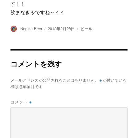
す！！
飲まなきゃですね～＾＾
投
投
カ
Nagisa Beer
2012年2月28日
ビール
稿
稿
テ
者
日:
ゴ
リ
ー
コメントを残す
メールアドレスが公開されることはありません。
※
が付いている
欄は必須項目です
コメント
※