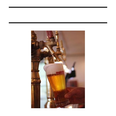
の
シ
投
稿:
ョ
ン