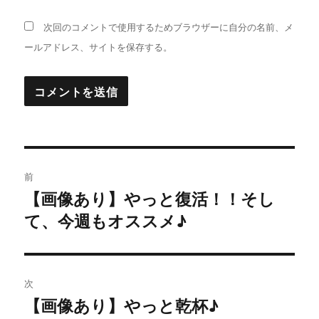
次回のコメントで使用するためブラウザーに自分の名前、メ
ールアドレス、サイトを保存する。
投
前
稿
【画像あり】やっと復活！！そし
過
て、今週もオススメ♪
去
ナ
の
ビ
投
稿:
ゲ
次
【画像あり】やっと乾杯♪
次
ー