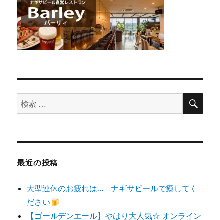
検
検
索
索
対
象:
最近の投稿
大型連休のお疲れは… ナギサビールで癒してく
ださい
【ゴールデンエール】やはり大人気☆ オンライン