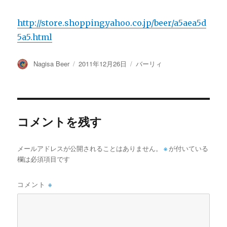
http://store.shopping.yahoo.co.jp/beer/a5aea5d
5a5.html
投
投
カ
Nagisa Beer
2011年12月26日
バーリィ
稿
稿
テ
者
日:
ゴ
リ
ー
コメントを残す
メールアドレスが公開されることはありません。
※
が付いている
欄は必須項目です
コメント
※