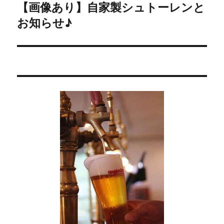
【画像あり】自家製シュトーレンと
次
ー
お知らせ♪
の
シ
投
稿:
ョ
ン