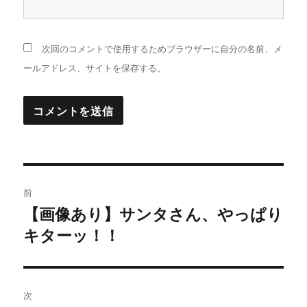
次回のコメントで使用するためブラウザーに自分の名前、メ
ールアドレス、サイトを保存する。
投
前
稿
【画像あり】サンタさん、やっぱり
過
キターッ！！
去
ナ
の
ビ
投
稿:
ゲ
次