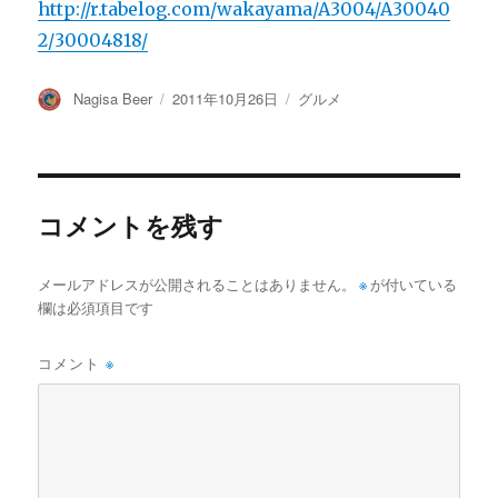
http://r.tabelog.com/wakayama/A3004/A30040
2/30004818/
投
投
カ
Nagisa Beer
2011年10月26日
グルメ
稿
稿
テ
者
日:
ゴ
リ
ー
コメントを残す
メールアドレスが公開されることはありません。
※
が付いている
欄は必須項目です
コメント
※