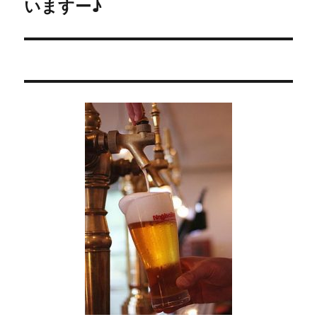
いますー♪
の
シ
投
稿:
ョ
ン