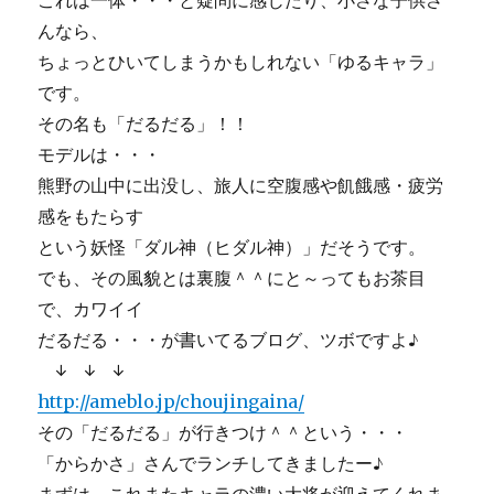
これは一体・・・と疑問に感じたり、小さな子供さ
んなら、
ちょっとひいてしまうかもしれない「ゆるキャラ」
です。
その名も「だるだる」！！
モデルは・・・
熊野の山中に出没し、旅人に空腹感や飢餓感・疲労
感をもたらす
という妖怪「ダル神（ヒダル神）」だそうです。
でも、その風貌とは裏腹＾＾にと～ってもお茶目
で、カワイイ
だるだる・・・が書いてるブログ、ツボですよ♪
↓ ↓ ↓
http://ameblo.jp/choujingaina/
その「だるだる」が行きつけ＾＾という・・・
「からかさ」さんでランチしてきましたー♪