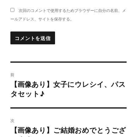
次回のコメントで使用するためブラウザーに自分の名前、メ
ールアドレス、サイトを保存する。
投
前
稿
【画像あり】女子にウレシイ、パス
過
タセット♪
去
ナ
の
ビ
投
稿:
ゲ
次
【画像あり】ご結婚おめでとうござ
次
ー