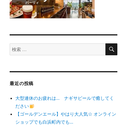
検
検
索
索
対
象:
最近の投稿
大型連休のお疲れは… ナギサビールで癒してく
ださい
【ゴールデンエール】やはり大人気☆ オンライン
ショップでも白浜町内でも…