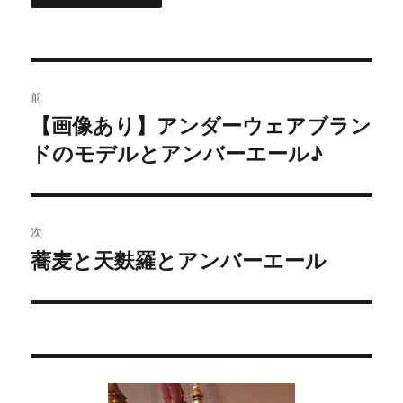
投
前
稿
【画像あり】アンダーウェアブラン
過
ドのモデルとアンバーエール♪
去
ナ
の
ビ
投
稿:
ゲ
次
蕎麦と天麩羅とアンバーエール
次
ー
の
シ
投
稿:
ョ
ン