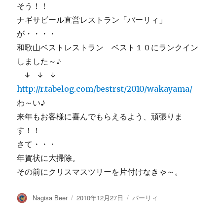
そう！！
ナギサビール直営レストラン「バーリィ」
が・・・・
和歌山ベストレストラン ベスト１０にランクイン
しました～♪
↓ ↓ ↓
http://r.tabelog.com/bestrst/2010/wakayama/
わ～い♪
来年もお客様に喜んでもらえるよう、頑張りま
す！！
さて・・・
年賀状に大掃除。
その前にクリスマスツリーを片付けなきゃ～。
投
投
カ
Nagisa Beer
2010年12月27日
バーリィ
稿
稿
テ
者
日:
ゴ