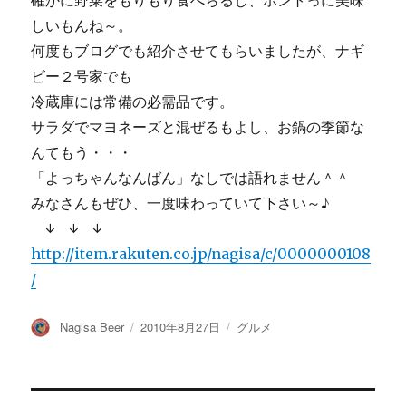
確かに野菜をもりもり食べらるし、ホントっに美味
しいもんね～。
何度もブログでも紹介させてもらいましたが、ナギ
ビー２号家でも
冷蔵庫には常備の必需品です。
サラダでマヨネーズと混ぜるもよし、お鍋の季節な
んてもう・・・
「よっちゃんなんばん」なしでは語れません＾＾
みなさんもぜひ、一度味わっていて下さい～♪
↓ ↓ ↓
http://item.rakuten.co.jp/nagisa/c/0000000108
/
投
投
カ
Nagisa Beer
2010年8月27日
グルメ
稿
稿
テ
者
日:
ゴ
リ
ー