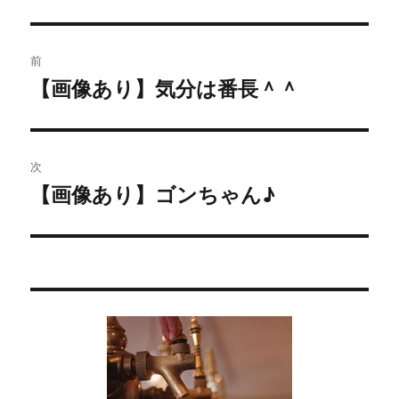
投
前
稿
【画像あり】気分は番長＾＾
過
去
ナ
の
ビ
投
次
稿:
ゲ
【画像あり】ゴンちゃん♪
次
の
ー
投
シ
稿:
ョ
ン