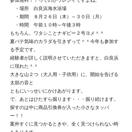
参加無料！！ってのがウレシイですよね。
・場所 白良浜海水浴場
・期間 ８月２６日（木）～３０日（月）
・時間 午前１０時～午後３時
もちろん、ワタシことナギビー２号ヨメ＾＾
夏バテ気味のカラダを引きずって＾＾今年も参加す
る予定です。
経験者が詳しく説明させていただきますと、白良浜
に現れた＾＾
大きな山２つ（大人用・子供用）に、開始を告げる
太鼓の音と
ともにいっせいにかけあがります。
で、あとはひたすら掘ります・・・掘り続けます。
探すのは中に商品引換券が入った小さなタッパ
ー！！
案外すぐに見つかるときや、全く見つけられない時