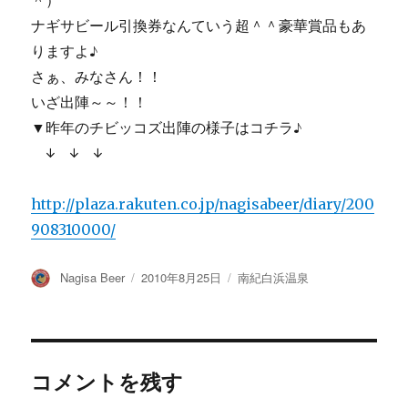
＾）
ナギサビール引換券なんていう超＾＾豪華賞品もあ
りますよ♪
さぁ、みなさん！！
いざ出陣～～！！
▼昨年のチビッコズ出陣の様子はコチラ♪
↓ ↓ ↓
http://plaza.rakuten.co.jp/nagisabeer/diary/200
908310000/
投
投
カ
Nagisa Beer
2010年8月25日
南紀白浜温泉
稿
稿
テ
者
日:
ゴ
リ
ー
コメントを残す