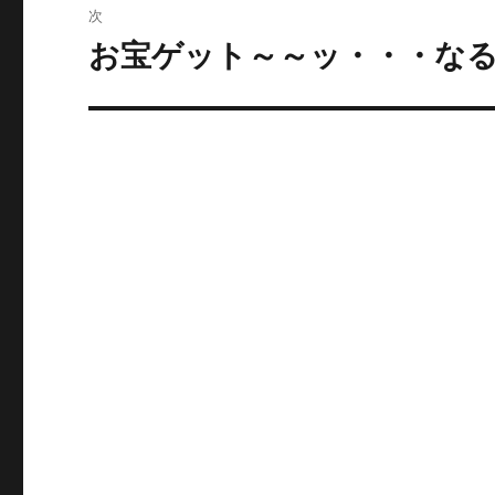
投
次
稿:
ゲ
お宝ゲット～～ッ・・・な
次
の
ー
投
シ
稿:
ョ
ン