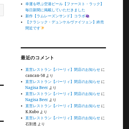
幸運を呼ぶ空港ビール【ファースト・ラック】
毎日新聞に掲載していただきました
新作【ラムレーズンサンド】コラボ
【クラシック・デュンケルヴァイツェン】終売
間近です
最近のコメント
直営レストラン【バーリィ】閉店のお知らせ
に
cancan-58
より
直営レストラン【バーリィ】閉店のお知らせ
に
Nagisa Beer
より
直営レストラン【バーリィ】閉店のお知らせ
に
Nagisa Beer
より
直営レストラン【バーリィ】閉店のお知らせ
に
K.Kubo
より
直営レストラン【バーリィ】閉店のお知らせ
に
石割透
より