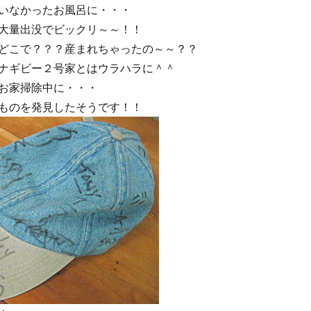
いなかったお風呂に・・・
大量出没でビックリ～～！！
どこで？？？産まれちゃったの～～？？
ナギビー２号家とはウラハラに＾＾
お家掃除中に・・・
ものを発見したそうです！！