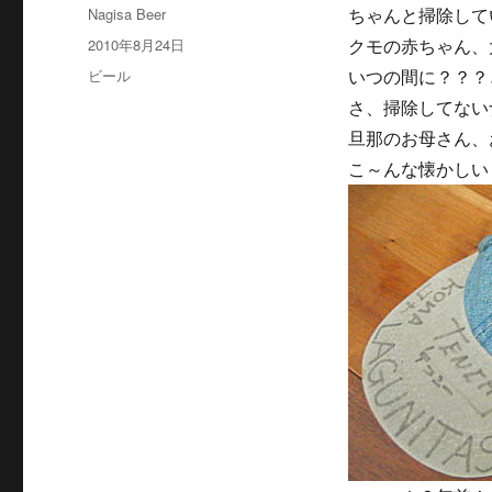
投
Nagisa Beer
ちゃんと掃除して
稿
投
2010年8月24日
クモの赤ちゃん、
者
稿
カ
ビール
いつの間に？？？
日:
テ
さ、掃除してない
ゴ
旦那のお母さん、
リ
ー
こ～んな懐かしい