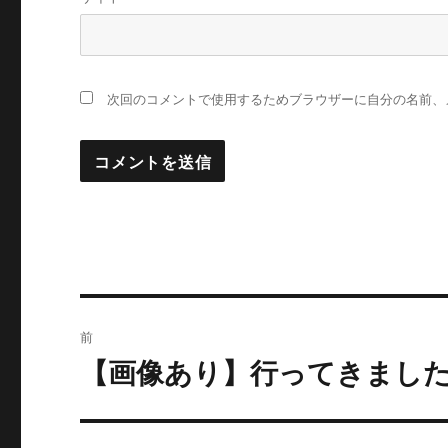
次回のコメントで使用するためブラウザーに自分の名前、
投
前
稿
【画像あり】行ってきました
過
去
ナ
の
ビ