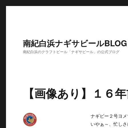
南紀白浜ナギサビールBLOG
南紀白浜のクラフトビール「ナギサビール」の公式ブログ
【画像あり】１６年
ナギビー２号ヨメ
いやぁ～、忙しさ