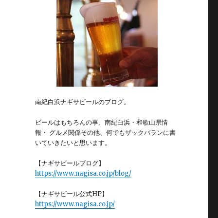
南紀白浜ナギサビールのブログ。
ビールはもちろんの事、南紀白浜・和歌山県情
報・ グルメ関係その他、何でもザックバランに書
いていきたいと思います。
【ナギサビールブログ】
https://www.nagisa.co.jp/blog/
【ナギサビール公式HP】
https://www.nagisa.co.jp/