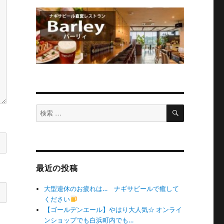
検
検
索
索
対
象:
最近の投稿
大型連休のお疲れは… ナギサビールで癒して
ください
【ゴールデンエール】やはり大人気☆ オンライ
ンショップでも白浜町内でも…