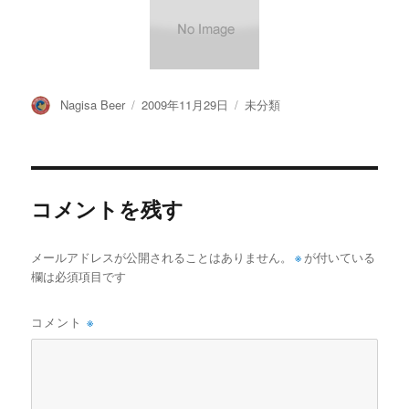
投
投
カ
Nagisa Beer
2009年11月29日
未分類
稿
稿
テ
者
日:
ゴ
リ
ー
コメントを残す
メールアドレスが公開されることはありません。
※
が付いている
欄は必須項目です
コメント
※