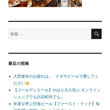
検
検
索
索
対
象:
最近の投稿
大型連休のお疲れは… ナギサビールで癒してく
ださい
【ゴールデンエール】やはり大人気☆ オンライン
ショップでも白浜町内でも…
幸運を呼ぶ空港ビール【ファースト・ラック】毎