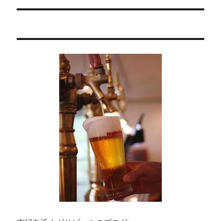
ー
投
シ
稿:
ョ
ン