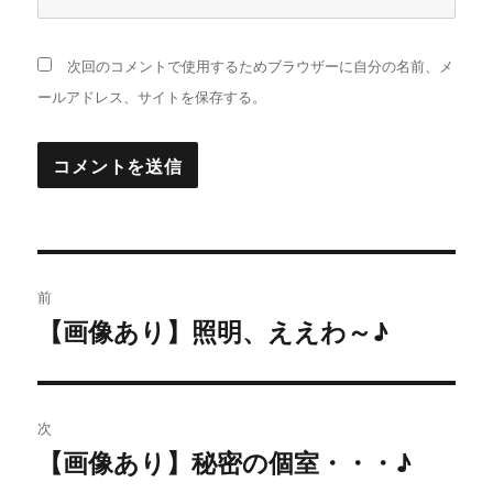
次回のコメントで使用するためブラウザーに自分の名前、メ
ールアドレス、サイトを保存する。
投
前
稿
【画像あり】照明、ええわ～♪
過
去
ナ
の
ビ
投
次
稿:
ゲ
【画像あり】秘密の個室・・・♪
次
の