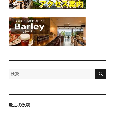
検
検
索
索
対
象:
最近の投稿