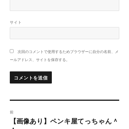
サイト
次回のコメントで使用するためブラウザーに自分の名前、メ
ールアドレス、サイトを保存する。
投
前
稿
【画像あり】ペンキ屋てっちゃん＾
過
去