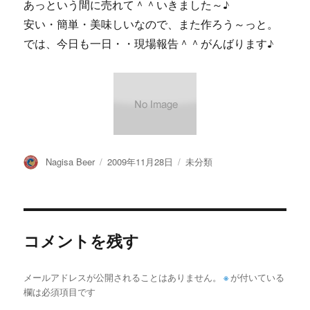
あっという間に売れて＾＾いきました～♪
安い・簡単・美味しいなので、また作ろう～っと。
では、今日も一日・・現場報告＾＾がんばります♪
投
投
カ
Nagisa Beer
2009年11月28日
未分類
稿
稿
テ
者
日:
ゴ
リ
ー
コメントを残す
メールアドレスが公開されることはありません。
※
が付いている
欄は必須項目です