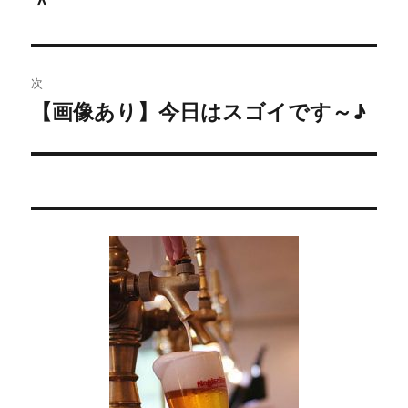
＾
ナ
の
ビ
投
稿:
ゲ
次
【画像あり】今日はスゴイです～♪
次
ー
の
シ
投
稿:
ョ
ン