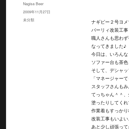
投
Nagisa Beer
稿
投
2009年11月27日
者
稿
カ
未分類
ナギビー２号ヨメ
日:
テ
バーリィ改装工事
ゴ
リ
職人さんも思わず
ー
なってきました♪
今日は、いろんな
ソファー台も茶色
そして、デシャッ
「マネージャーて
スタッフさんもみ
てっちゃん＾＾、
塗ったりしてくれ
作業着もすっかり
改装工事もいよい
あと少し頑張って