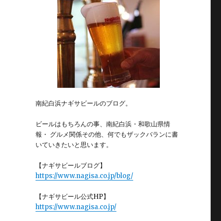
南紀白浜ナギサビールのブログ。
ビールはもちろんの事、南紀白浜・和歌山県情
報・ グルメ関係その他、何でもザックバランに書
いていきたいと思います。
【ナギサビールブログ】
https://www.nagisa.co.jp/blog/
【ナギサビール公式HP】
https://www.nagisa.co.jp/