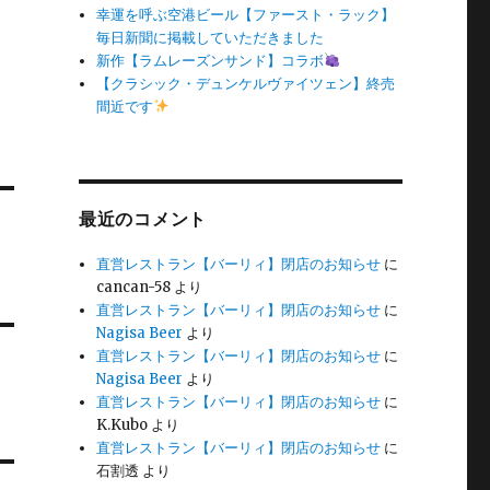
幸運を呼ぶ空港ビール【ファースト・ラック】
毎日新聞に掲載していただきました
新作【ラムレーズンサンド】コラボ
【クラシック・デュンケルヴァイツェン】終売
間近です
最近のコメント
直営レストラン【バーリィ】閉店のお知らせ
に
cancan-58
より
直営レストラン【バーリィ】閉店のお知らせ
に
Nagisa Beer
より
直営レストラン【バーリィ】閉店のお知らせ
に
Nagisa Beer
より
直営レストラン【バーリィ】閉店のお知らせ
に
K.Kubo
より
直営レストラン【バーリィ】閉店のお知らせ
に
石割透
より