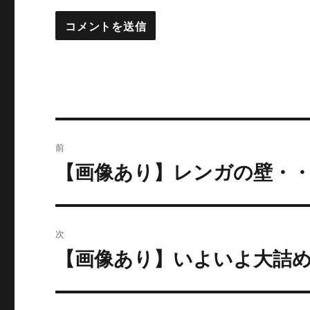
投
前
稿
【画像あり】レンガの壁・・
過
去
ナ
の
ビ
投
次
稿:
ゲ
【画像あり】いよいよ大詰
次
の
ー
投
シ