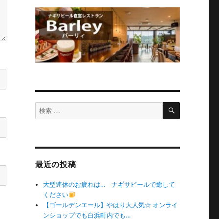
検
検
索
索
対
象:
最近の投稿
大型連休のお疲れは… ナギサビールで癒して
ください
【ゴールデンエール】やはり大人気☆ オンライ
ンショップでも白浜町内でも…