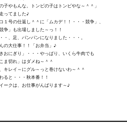
の子やもんな。トンビの子はトンビやな～＾＾」
走ってました♪
コ１号の仕返し＾＾に「ムカデ！！・・・競争」、
競争」も出場しました～っ！！
・・、足、パンパンになりました・・・。
んの大仕事！！「お弁当」♪
きおにぎり」・・・やっぱり、いくら牛肉でも
こま切れ」はダメね～＾＾
、キレイ～にグル～っと巻けないわ～＾＾
わると・・・秋本番！！
イークは、お仕事がんばります～♪