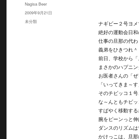
投
Nagisa Beer
稿
投
2009年9月21日
者
稿
カ
未分類
ナギビー２号ヨメ
日:
テ
絶好の運動会日和
ゴ
リ
仕事の旦那の代わ
ー
義弟をひきつれ＾
前日、学校から「
まさかのハプニン
お医者さんの「ぜ
「いってきま～す
そのチビッコ１号
な～んともチビッ
すばやく移動する
腕をピーンっと伸
ダンスのリズムは
かけっこは、旦那