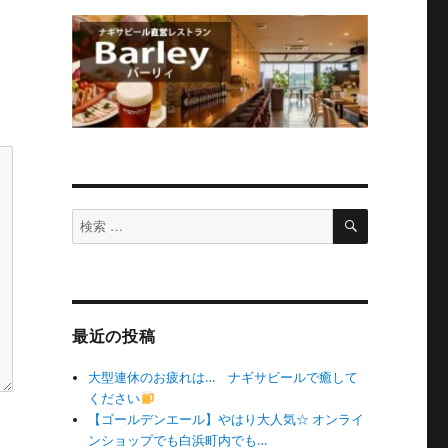
検
検
索
索
対
象:
最近の投稿
大型連休のお疲れは… ナギサビールで癒して
ください
【ゴールデンエール】やはり大人気☆ オンライ
ンショップでも白浜町内でも…