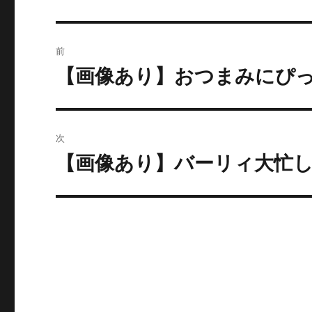
投
前
稿
【画像あり】おつまみにぴっ
過
去
ナ
の
ビ
投
次
稿:
ゲ
【画像あり】バーリィ大忙し
次
の
ー
投
シ
稿:
ョ
ン