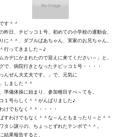
です＾＾
の昨日、チビッコ１号、初めての小学校の運動会、
りに＾＾、ダブルばあちゃん、実家のお兄ちゃん、
＾行ってきました～♪
ムカデにかまれたので迎えに来てください～」と、
グで、病院行きとなったチビッコ１号・・・・
っんぜん大丈夫です。」で、元気に
」しました＾＾
、準備体操に始まり、参加種目すべ～てを、
コ１号らしく＾＾がんばりました♪
わけでもなく＾＾・・・・
ばすわけでもなく＾＾な～んともまったり～と＾＾
ワタシ譲りの、ちょっとずれたテンポで＾＾。
に結果報告すると、