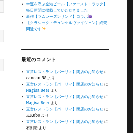
幸運を呼ぶ空港ビール【ファースト・ラック】
毎日新聞に掲載していただきました
新作【ラムレーズンサンド】コラボ
【クラシック・デュンケルヴァイツェン】終売
間近です
最近のコメント
直営レストラン【バーリィ】閉店のお知らせ
に
cancan-58
より
直営レストラン【バーリィ】閉店のお知らせ
に
Nagisa Beer
より
直営レストラン【バーリィ】閉店のお知らせ
に
Nagisa Beer
より
直営レストラン【バーリィ】閉店のお知らせ
に
K.Kubo
より
直営レストラン【バーリィ】閉店のお知らせ
に
石割透
より