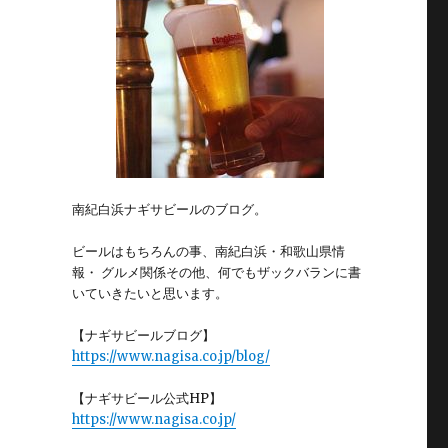
南紀白浜ナギサビールのブログ。
ビールはもちろんの事、南紀白浜・和歌山県情
報・ グルメ関係その他、何でもザックバランに書
いていきたいと思います。
【ナギサビールブログ】
https://www.nagisa.co.jp/blog/
【ナギサビール公式HP】
https://www.nagisa.co.jp/