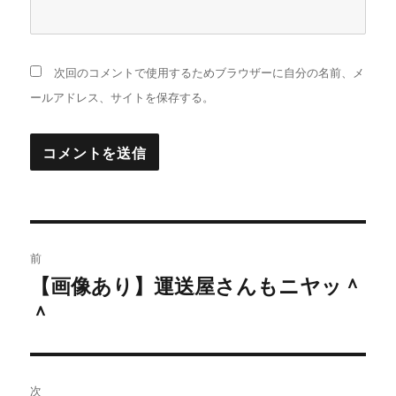
次回のコメントで使用するためブラウザーに自分の名前、メ
ールアドレス、サイトを保存する。
投
前
稿
【画像あり】運送屋さんもニヤッ＾
過
＾
去
ナ
の
ビ
投
稿:
ゲ
次