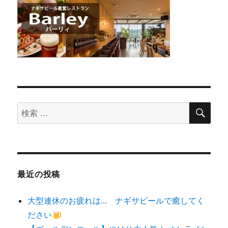
検
検
索
索
対
象:
最近の投稿
大型連休のお疲れは… ナギサビールで癒してく
ださい