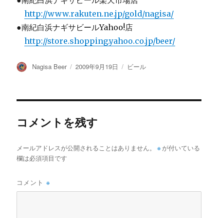
●南紀白浜ナギサビール楽天市場店
http://www.rakuten.ne.jp/gold/nagisa/
●南紀白浜ナギサビールYahoo!店
http://store.shopping.yahoo.co.jp/beer/
投
投
カ
Nagisa Beer
2009年9月19日
ビール
稿
稿
テ
者
日:
ゴ
リ
ー
コメントを残す
メールアドレスが公開されることはありません。
※
が付いている
欄は必須項目です
コメント
※