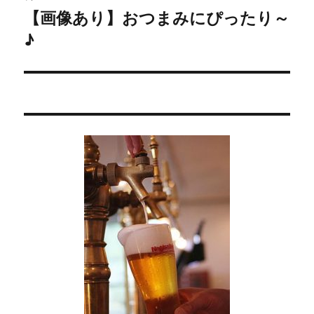
【画像あり】おつまみにぴったり～
次
ー
♪
の
シ
投
稿:
ョ
ン