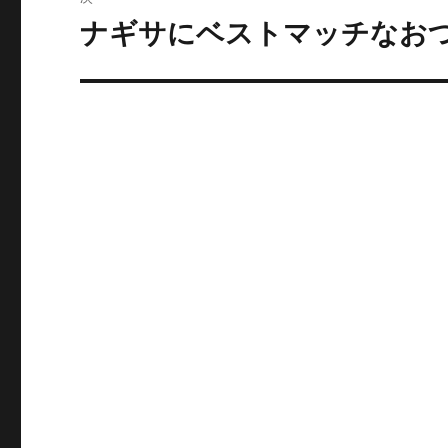
ー
ナギサにベストマッチなお
次
の
シ
投
ョ
稿:
ン