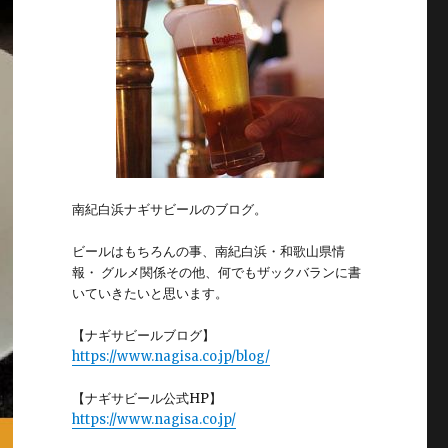
南紀白浜ナギサビールのブログ。
ビールはもちろんの事、南紀白浜・和歌山県情
報・ グルメ関係その他、何でもザックバランに書
いていきたいと思います。
【ナギサビールブログ】
https://www.nagisa.co.jp/blog/
【ナギサビール公式HP】
https://www.nagisa.co.jp/