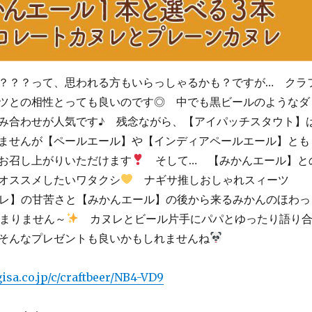
？？？って、思われる方もいらっしゃるかも？ですが… クラ
ツとの相性とっても良いのです◎ 中でも黒ビールのようなダ
み合わせが人気です♪ 残念ながら、【アイパッチスタウト】
ませんが【ペールエール】や【インディアペールエール】とも
お召し上がりいただけます
そして… 【みかんエール】と
オススメしたいワタクシ
ナギサ推しおしゃれスィーツ
ヌレ】の甘苦さと【みかんエール】の後から来るみかんのほわっ
まりません～
カヌレとビール片手にパパとゆったり語り
そんなプレゼントも良いかもしれませんね
isa.co.jp/c/craftbeer/NB4-VD9