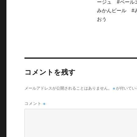
ージュ #ペール
みかんビール #
おう
コメントを残す
メールアドレスが公開されることはありません。
※
が付いてい
コメント
※