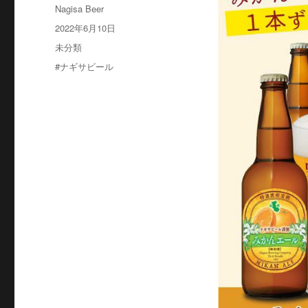
投
Nagisa Beer
稿
投
2022年6月10日
者
稿
カ
未分類
日:
テ
タ
#ナギサビール
ゴ
グ
リ
ー