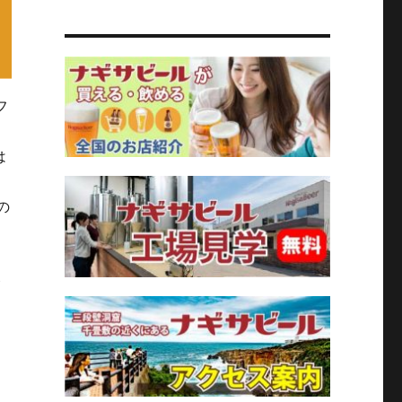
フ
は
の
合