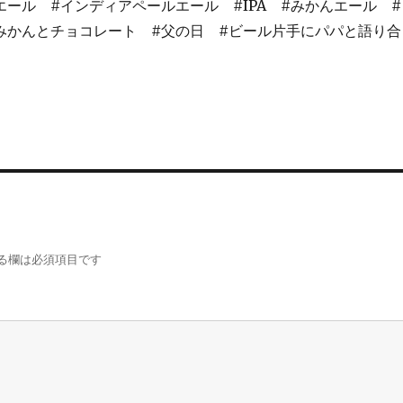
エール #インディアペールエール #IPA #みかんエール #
みかんとチョコレート #父の日 #ビール片手にパパと語り合
る欄は必須項目です