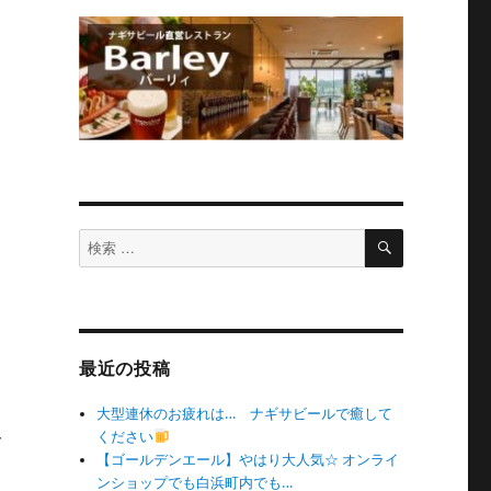
検
検
索
索
対
象:
最近の投稿
大型連休のお疲れは… ナギサビールで癒して
ト
ください
【ゴールデンエール】やはり大人気☆ オンライ
ンショップでも白浜町内でも…