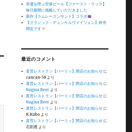
幸運を呼ぶ空港ビール【ファースト・ラック】
毎日新聞に掲載していただきました
新作【ラムレーズンサンド】コラボ
【クラシック・デュンケルヴァイツェン】終売
間近です
最近のコメント
直営レストラン【バーリィ】閉店のお知らせ
に
cancan-58
より
直営レストラン【バーリィ】閉店のお知らせ
に
Nagisa Beer
より
直営レストラン【バーリィ】閉店のお知らせ
に
Nagisa Beer
より
直営レストラン【バーリィ】閉店のお知らせ
に
K.Kubo
より
直営レストラン【バーリィ】閉店のお知らせ
に
石割透
より