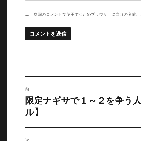
次回のコメントで使用するためブラウザーに自分の名前、
投
前
稿
限定ナギサで１～２を争う
過
去
ナ
ル】
の
ビ
投
稿:
ゲ
次