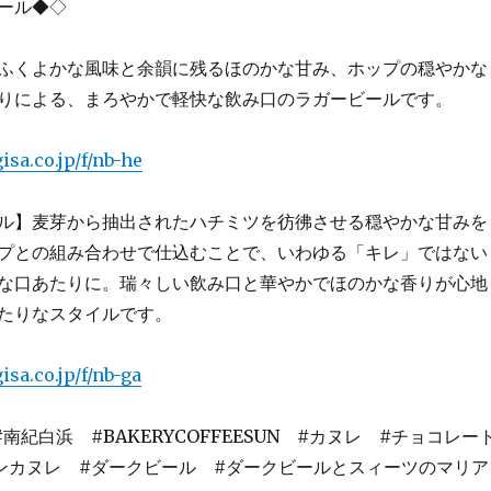
ール◆◇
ふくよかな風味と余韻に残るほのかな甘み、ホップの穏やかな
りによる、まろやかで軽快な飲み口のラガービールです。
sa.co.jp/f/nb-he
ル】麦芽から抽出されたハチミツを彷彿させる穏やかな甘みを
プとの組み合わせで仕込むことで、いわゆる「キレ」ではない
な口あたりに。瑞々しい飲み口と華やかでほのかな香りが心地
たりなスタイルです。
sa.co.jp/f/nb-ga
南紀白浜 #BAKERYCOFFEESUN #カヌレ #チョコレー
ンカヌレ #ダークビール #ダークビールとスィーツのマリア