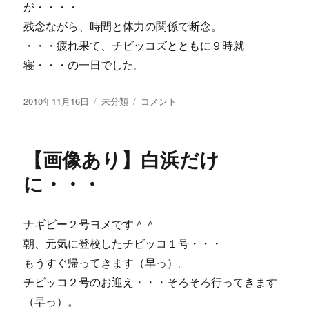
が・・・・
残念ながら、時間と体力の関係で断念。
・・・疲れ果て、チビッコズとともに９時就
寝・・・の一日でした。
投
カ
【画
2010年11月16日
未分類
コメント
稿
テ
像
日:
ゴ
あ
リ
り】
【画像あり】白浜だけ
ー
イ
ン
に・・・
ス
タ
ン
ナギビー２号ヨメです＾＾
ト
朝、元気に登校したチビッコ１号・・・
ラ
ー
もうすぐ帰ってきます（早っ）。
メ
チビッコ２号のお迎え・・・そろそろ行ってきます
ン
（早っ）。
は