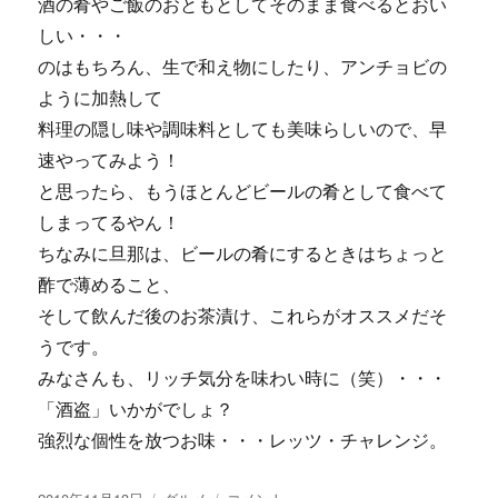
酒の肴やご飯のおともとしてそのまま食べるとおい
しい・・・
のはもちろん、生で和え物にしたり、アンチョビの
ように加熱して
料理の隠し味や調味料としても美味らしいので、早
速やってみよう！
と思ったら、もうほとんどビールの肴として食べて
しまってるやん！
ちなみに旦那は、ビールの肴にするときはちょっと
酢で薄めること、
そして飲んだ後のお茶漬け、これらがオススメだそ
うです。
みなさんも、リッチ気分を味わい時に（笑）・・・
「酒盗」いかがでしょ？
強烈な個性を放つお味・・・レッツ・チャレンジ。
投
カ
【画