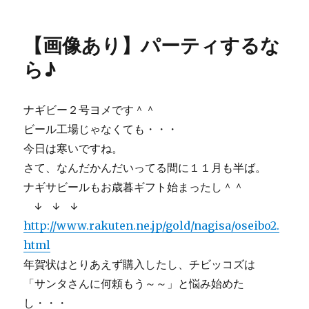
稿
テ
像
日:
ゴ
あ
リ
り】
【画像あり】パーティするな
ー
と
っ
ら♪
て
も
レ
ナギビー２号ヨメです＾＾
ア
ビール工場じゃなくても・・・
な
ア
今日は寒いですね。
レ
さて、なんだかんだいってる間に１１月も半ば。
が
ナギサビールもお歳暮ギフト始まったし＾＾
本
日
↓ ↓ ↓
解
http://www.rakuten.ne.jp/gold/nagisa/oseibo2.
禁。
html
に
年賀状はとりあえず購入したし、チビッコズは
「サンタさんに何頼もう～～」と悩み始めた
し・・・