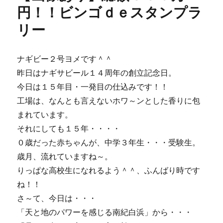
ろ
円！！ビンゴｄｅスタンプラ
ん
リー
な
も
の
を
ナギビー２号ヨメです＾＾
チ
昨日はナギサビール１４周年の創立記念日。
ョ
今日は１５年目・一発目の仕込みです！！
コ
っ
工場は、なんとも言えないホワ～ンとした香りに包
と
まれています。
ず
それにしても１５年・・・・
つ、
い
０歳だった赤ちゃんが、中学３年生・・・受験生。
っ
歳月、流れていますね～。
ぱ
りっぱな高校生になれるよう＾＾、ふんばり時です
い
♪
ね！！
に
さ～て、今日は・・・
「天と地のパワーを感じる南紀白浜」から・・・