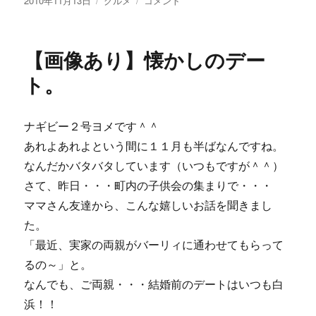
2010年11月13日
グルメ
コメント
稿
テ
像
日:
ゴ
あ
リ
り】
【画像あり】懐かしのデー
ー
酒
を
ト。
盗
む・・・
に
ナギビー２号ヨメです＾＾
あれよあれよという間に１１月も半ばなんですね。
なんだかバタバタしています（いつもですが＾＾）
さて、昨日・・・町内の子供会の集まりで・・・
ママさん友達から、こんな嬉しいお話を聞きまし
た。
「最近、実家の両親がバーリィに通わせてもらって
るの～」と。
なんでも、ご両親・・・結婚前のデートはいつも白
浜！！