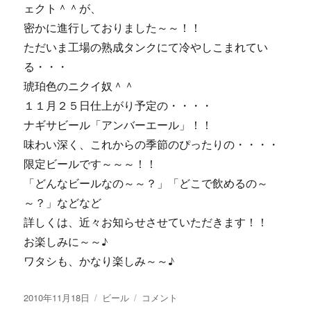
ェクト＾＾が、
密かに進行しておりました～～！！
ただいま工場の熟成タンクにて冷やしこまれてい
る・・・
琥珀色のニクイ奴＾＾
１１月２５日仕上がり予定の・・・・
ナギサビール「アンバーエール」！！
味わい深く、これからの季節のぴったりの・・・・
限定ビールです～～～！！
「どんなビールなの～～？」「どこで飲めるの～
～？」などなど
詳しくは、近々お知らせさせていただきます！！
お楽しみに～～♪
ワタシも、かなり楽しみ～～♪
投
カ
【画
2010年11月18日
ビール
コメント