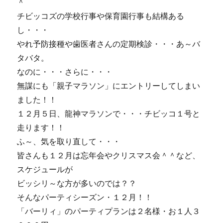
＾
チビッコズの学校行事や保育園行事も結構ある
し・・・
やれ予防接種や歯医者さんの定期検診・・・あ～バ
タバタ。
なのに・・・さらに・・・
無謀にも「親子マラソン」にエントリーしてしまい
ました！！
１２月５日、龍神マラソンで・・・チビッコ１号と
走ります！！
ふ～、気を取り直して・・・
皆さんも１２月は忘年会やクリスマス会＾＾など、
スケジュールが
ビッシリ～な方が多いのでは？？
そんなパーティシーズン・１２月！！
「バーリィ」のパーティプランは２名様・お１人３