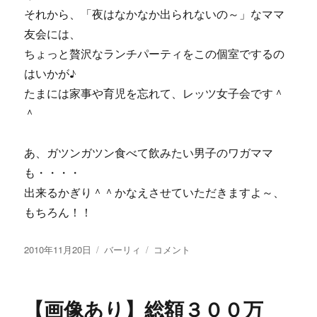
それから、「夜はなかなか出られないの～」なママ
友会には、
ちょっと贅沢なランチパーティをこの個室でするの
はいかが♪
たまには家事や育児を忘れて、レッツ女子会です＾
＾
あ、ガツンガツン食べて飲みたい男子のワガママ
も・・・・
出来るかぎり＾＾かなえさせていただきますよ～、
もちろん！！
投
カ
【画
2010年11月20日
バーリィ
コメント
稿
テ
像
日:
ゴ
あ
リ
り】
【画像あり】総額３００万
ー
い