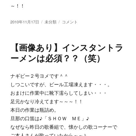
～！！
投
カ
【画
2010年11月17日
未分類
コメント
稿
テ
像
日:
ゴ
あ
リ
り】
【画像あり】インスタントラ
ー
パ
ー
ーメンは必須？？（笑）
テ
ィ
す
ナギビー２号ヨメです＾＾
る
しつこいですが、ビール工場凍えます・・・。
な
ら
おまけに作業中に靴下濡らしてしまい・・・
♪
足元かなり冷えてます～～～！！
に
本日の作業は瓶詰め。
旦那の口笛は♪「ＳＨＯＷ ＭＥ」♪
なぜなら昨日の歌番組で、懐かしの歌コーナーで
ご本人さんが歌っていたから～～♪