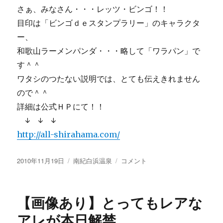
さぁ、みなさん・・・レッツ・ビンゴ！！
目印は「ビンゴｄｅスタンプラリー」のキャラクタ
ー、
和歌山ラーメンパンダ・・・略して「ワラパン」で
す＾＾
ワタシのつたない説明では、とても伝えきれません
ので＾＾
詳細は公式ＨＰにて！！
↓ ↓ ↓
http://all-shirahama.com/
投
カ
【画
2010年11月19日
南紀白浜温泉
コメント
稿
テ
像
日:
ゴ
あ
リ
り】
【画像あり】とってもレアな
ー
総
額
アレが本日解禁。
３