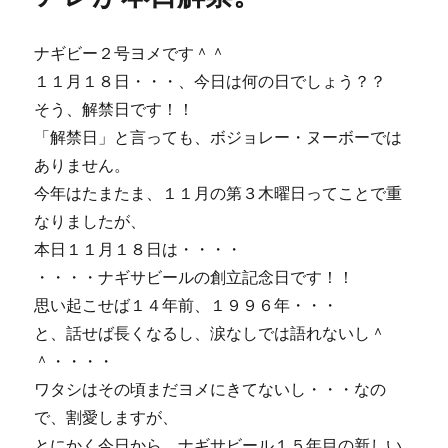
０
０
ナギビー２号ヨメです＾＾
万
１１月１８日・・・、今日は何の日でしょう？？
円！！
ビ
そう、解禁日です！！
ン
「解禁日」と言っても、ボジョレー・ヌーボーでは
ゴ
ありません。
ｄ
ｅ
今年はたまたま、１１月の第３木曜日ってことで重
ス
なりましたが、
タ
本日１１月１８日は・・・・
ン
プ
・・・・ナギサビールの創立記念日です！！
ラ
思い起こせば１４年前、１９９６年・・・
リ
と、話せば長くなるし、涙なしでは語れないし＾
ー
に
＾・・・・
ワタシはその頃まだヨメにきてないし・・・なの
で、割愛しますが、
とにかく今日から、ナギサビール１５年目の新しい