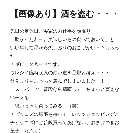
日:
ゴ
あ
リ
り】
【画像あり】酒を盗む・・・
ー
２
週
間
先日の定休日、実家の力仕事を頑張り・・・
に
１
「助かったわ～。美味しいもの食べておいで」と
度
いい年して母から久しぶりのおこづかい＾＾もらっ
の
た
お
楽
ナギビー２号ヨメです。
し
ウレシイ臨時収入の使い道を旦那と考え・・・
み
外食よりもこっちを選んでしまいました！！
～
♪
「スーパーで、普段なら躊躇して、ちょっと買えな
に
いモノを
思いっきり買ってみる」（笑）
チビッコズの帰宅を待って、レッツショッピング♪
チビッコズには普段買ってあげない、おまけつきお
菓子（箱入り）。