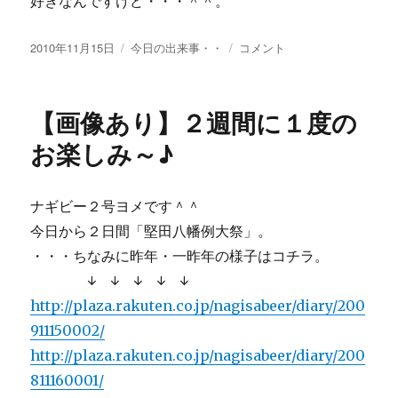
好きなんですけど・・・＾＾。
投
カ
【画
2010年11月15日
今日の出来事・・
コメント
稿
テ
像
日:
ゴ
あ
リ
り】
【画像あり】２週間に１度の
ー
白
浜
お楽しみ～♪
だ
け
に・・・
ナギビー２号ヨメです＾＾
に
今日から２日間「堅田八幡例大祭」。
・・・ちなみに昨年・一昨年の様子はコチラ。
↓ ↓ ↓ ↓ ↓
http://plaza.rakuten.co.jp/nagisabeer/diary/200
911150002/
http://plaza.rakuten.co.jp/nagisabeer/diary/200
811160001/