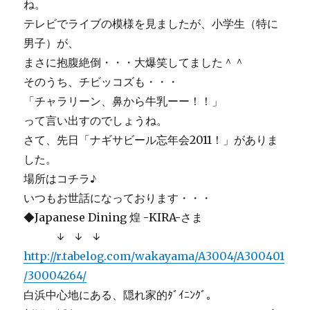
真
ね。
骨
テレビでライブの模様を見ましたが、小学生（特に
頂
男子）が、
＾
＾
まさに抱腹絶倒・・・大爆笑してました＾＾
に
そのうち、チビッコズも・・・
「チャラリーン、鼻から牛乳ーー！！」
って言い出すのでしょうね。
さて、先日「ナギサビール忘年会2011！」がありま
した。
場所はコチラ♪
いつもお世話になっております・・・
◆Japanese Dining 煌 -KIRA-さま
↓ ↓ ↓
http://r.tabelog.com/wakayama/A3004/A300401
/30004264/
白浜中心地にある、隠れ家的ﾀﾞｲﾆﾝｸﾞ。