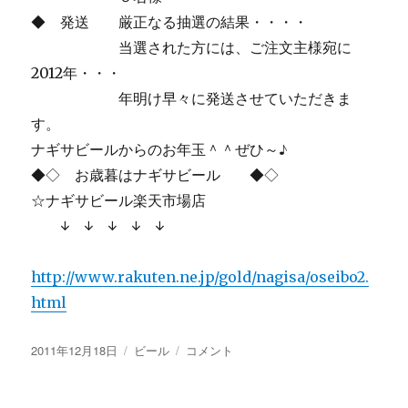
◆ 発送 厳正なる抽選の結果・・・・
当選された方には、ご注文主様宛に
2012年・・・
年明け早々に発送させていただきま
す。
ナギサビールからのお年玉＾＾ぜひ～♪
◆◇ お歳暮はナギサビール ◆◇
☆ナギサビール楽天市場店
↓ ↓ ↓ ↓ ↓
http://www.rakuten.ne.jp/gold/nagisa/oseibo2.
html
投
カ
【画
2011年12月18日
ビール
コメント
稿
テ
像
日:
ゴ
あ
リ
り】