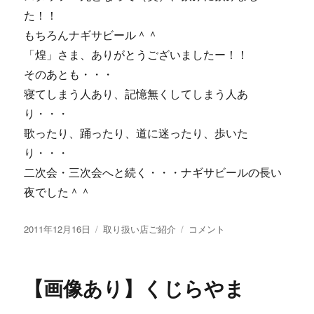
た！！
もちろんナギサビール＾＾
「煌」さま、ありがとうございましたー！！
そのあとも・・・
寝てしまう人あり、記憶無くしてしまう人あ
り・・・
歌ったり、踊ったり、道に迷ったり、歩いた
り・・・
二次会・三次会へと続く・・・ナギサビールの長い
夜でした＾＾
投
カ
【画
2011年12月16日
取り扱い店ご紹介
コメント
稿
テ
像
日:
ゴ
あ
リ
り】
【画像あり】くじらやま
ー
忘
年