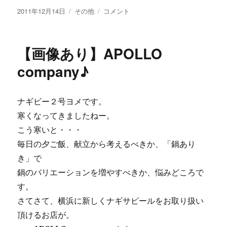
投
カ
【画
2011年12月14日
その他
コメント
稿
テ
像
日:
ゴ
あ
リ
り】
【画像あり】APOLLO
ー
Ｂ
Ｉ
company♪
Ｇ！
ス
ノ
ナギビー２号ヨメです。
ー
寒くなってきましたねー。
マ
ン
こう寒いと・・・
♪
毎日の夕ご飯、献立から考えるべきか、「鍋あり
に
き」で
鍋のバリエーションを増やすべきか、悩みどころで
す。
さてさて、横浜に新しくナギサビールをお取り扱い
頂けるお店が。