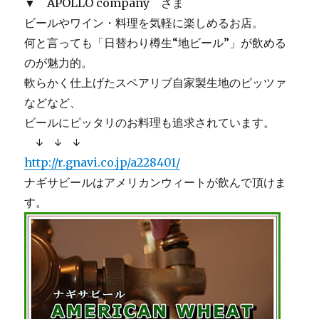
▼ APOLLO company さま
ビールやワイン・料理を気軽に楽しめるお店。
何と言っても「日替わり樽生“地ビール”」が飲める
のが魅力的。
軟らかく仕上げたスペアリブ自家製生地のピッツァ
などなど、
ビールにピッタリのお料理も追求されています。
↓ ↓ ↓
http://r.gnavi.co.jp/a228401/
ナギサビールはアメリカンウィートが飲んで頂けま
す。