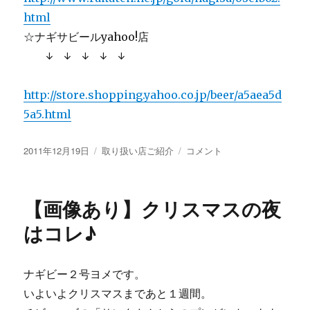
html
☆ナギサビールyahoo!店
↓ ↓ ↓ ↓ ↓
http://store.shopping.yahoo.co.jp/beer/a5aea5d
5a5.html
投
カ
【画
2011年12月19日
取り扱い店ご紹介
コメント
稿
テ
像
日:
ゴ
あ
リ
り】
【画像あり】クリスマスの夜
ー
パ
ン
はコレ♪
ダ
に
乾
ナギビー２号ヨメです。
杯
いよいよクリスマスまであと１週間。
♪
に