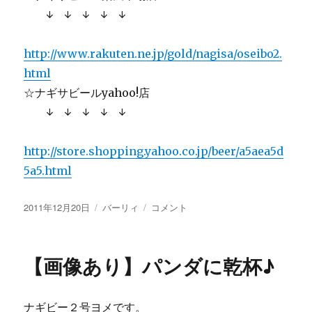
↓ ↓ ↓ ↓ ↓
http://www.rakuten.ne.jp/gold/nagisa/oseibo2.
html
☆ナギサビールyahoo!店
↓ ↓ ↓ ↓ ↓
http://store.shopping.yahoo.co.jp/beer/a5aea5d
5a5.html
投
カ
【画
2011年12月20日
バーリィ
コメント
稿
テ
像
日:
ゴ
あ
リ
り】
【画像あり】パンダに乾杯♪
ー
サ
ー
ビ
ナギビー２号ヨメです。
ス