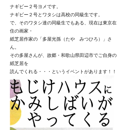
会・
ナギビー２号ヨメです。
大
満
ナギビー２号とワタシは高校の同級生です。
足
で、そのワタシ達の同級生でもある、現在は東京在
♪
住の画家・
に
紙芝居作家の「多屋光孫（たや みつひろ）」さ
ん。
その多屋さんが、故郷・和歌山県田辺市でご自身の
紙芝居を
読んでくれる・・・というイベントがあります！！