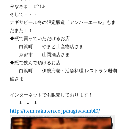
みなさま、ぜひ♪
そして・・・
ナギサビール冬の限定醸造「アンバーエール」もま
だまだ！！
◆瓶で買っていただけるお店
白浜町 やまと土産物店さま
京都市 山岡酒店さま
◆瓶で飲んで頂けるお店
白浜町 伊勢海老・活魚料理 レストラン珊瑚
礁さま
インターネットでも販売しております！！
↓ ↓ ↓
http://item.rakuten.co.jp/nagisa/amb10/