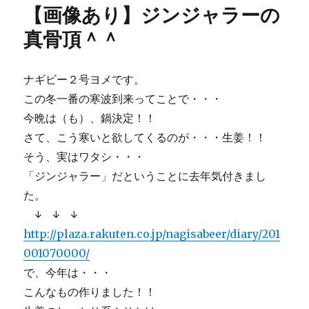
【画像あり】ジンジャラーの
ー
ク
リ
真骨頂＾＾
ス
マ
ス
ナギビー２号ヨメです。
の
この冬一番の寒波到来ってことで・・・
夜
は
今晩は（も）、鍋決定！！
コ
さて、こう寒いと欲してくるのが・・・生姜！！
レ
そう、実はワタシ・・・
♪
に
「ジンジャラー」だということに去年気付きまし
た。
↓ ↓ ↓
http://plaza.rakuten.co.jp/nagisabeer/diary/201
001070000/
で、今年は・・・
こんなもの作りました！！