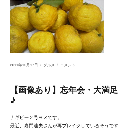
投
カ
【画
2011年12月17日
グルメ
コメント
稿
テ
像
日:
ゴ
あ
リ
り】
【画像あり】忘年会・大満足
ー
ジ
ン
♪
ジ
ャ
ラ
ナギビー２号ヨメです。
ー
最近、嘉門達夫さんが再ブレイクしているそうです
の