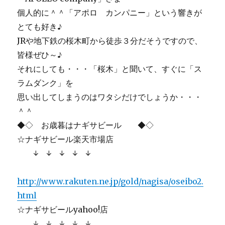
個人的に＾＾「アポロ カンパニー」という響きが
とても好き♪
JRや地下鉄の桜木町から徒歩３分だそうですので、
皆様ぜひ～♪
それにしても・・・「桜木」と聞いて、すぐに「ス
ラムダンク」を
思い出してしまうのはワタシだけでしょうか・・・
＾＾
◆◇ お歳暮はナギサビール ◆◇
☆ナギサビール楽天市場店
↓ ↓ ↓ ↓ ↓
http://www.rakuten.ne.jp/gold/nagisa/oseibo2.
html
☆ナギサビールyahoo!店
↓ ↓ ↓ ↓ ↓