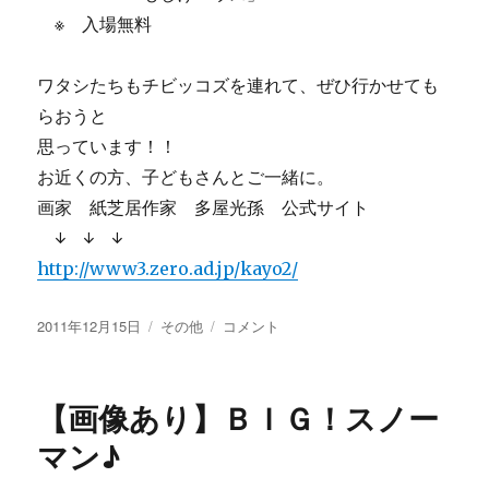
※ 入場無料
ワタシたちもチビッコズを連れて、ぜひ行かせても
らおうと
思っています！！
お近くの方、子どもさんとご一緒に。
画家 紙芝居作家 多屋光孫 公式サイト
↓ ↓ ↓
http://www3.zero.ad.jp/kayo2/
投
カ
【画
2011年12月15日
その他
コメント
稿
テ
像
日:
ゴ
あ
リ
り】
【画像あり】ＢＩＧ！スノー
ー
く
じ
マン♪
ら
や