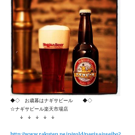
◆◇ お歳暮はナギサビール ◆◇
☆ナギサビール楽天市場店
↓ ↓ ↓ ↓ ↓
http://www.rakuten.ne.jp/gold/nagisa/oseibo2.