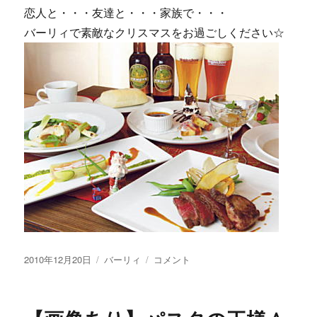
恋人と・・・友達と・・・家族で・・・
バーリィで素敵なクリスマスをお過ごしください☆
投
カ
【画
2010年12月20日
バーリィ
コメント
稿
テ
像
日:
ゴ
あ
リ
り】