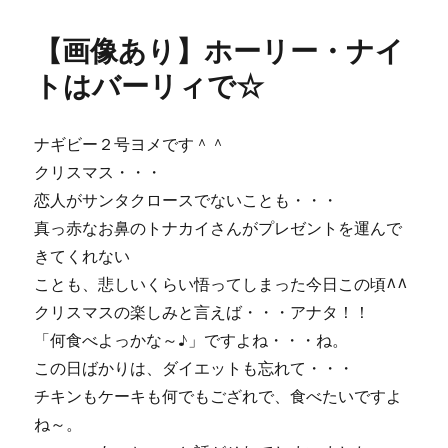
日:
ゴ
あ
リ
り】
【画像あり】ホーリー・ナイ
ー
あ
わ
トはバーリィで☆
て
ん
ぼ
ナギビー２号ヨメです＾＾
う
クリスマス・・・
の
サ
恋人がサンタクロースでないことも・・・
ン
真っ赤なお鼻のトナカイさんがプレゼントを運んで
タ
きてくれない
ク
ロ
ことも、悲しいくらい悟ってしまった今日この頃^^
ー
クリスマスの楽しみと言えば・・・アナタ！！
ス
「何食べよっかな～♪」ですよね・・・ね。
♪・・・
の
この日ばかりは、ダイエットも忘れて・・・
パ
チキンもケーキも何でもござれで、食べたいですよ
ン
ね～。
＾
＾