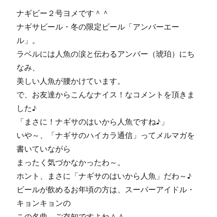
ニ
ナギビー２号ヨメです＾＾
飯
ナギサビール・冬の限定ビール「アンバーエー
＠
お
ル」。
歳
ラベルには人魚の涙と伝わるアンバー（琥珀）にち
暮
なみ、
に
美しい人魚が腰かけています。
で、お友達からこんなナイス！なコメントを頂きま
した♪
「まさに！ナギサのはいから人魚ですね♪」
いや～、「ナギサのハイカラ通信」ってメルマガを
書いていながら
まったく気づかなかったわ～。
ホント、まさに「ナギサのはいから人魚」だわ～♪
ビールが飲めるお年頃の方は、スーパーアイドル・
キョンキョンの
この名曲、ご存知ですよね＾＾