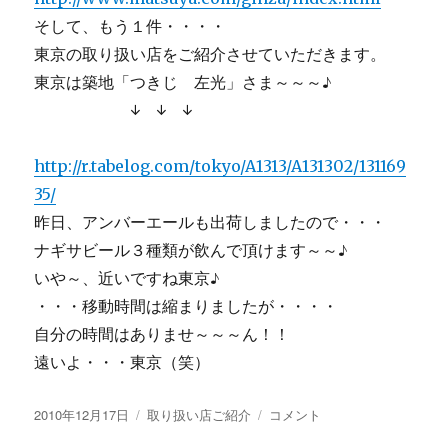
そして、もう１件・・・・
東京の取り扱い店をご紹介させていただきます。
東京は築地「つきじ 左光」さま～～～♪
↓ ↓ ↓
http://r.tabelog.com/tokyo/A1313/A131302/131169
35/
昨日、アンバーエールも出荷しましたので・・・
ナギサビール３種類が飲んで頂けます～～♪
いや～、近いですね東京♪
・・・移動時間は縮まりましたが・・・・
自分の時間はありませ～～～ん！！
遠いよ・・・東京（笑）
投
カ
遠
2010年12月17日
取り扱い店ご紹介
コメント
稿
テ
く