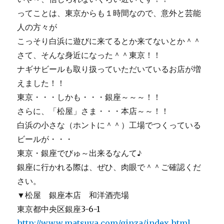
ってことは、東京からも１時間なので、意外と芸能
人の方々が
こっそり白浜に遊びに来てるとか来てないとか＾＾
さて、そんな身近になった＾＾東京！！
ナギサビールも取り扱っていただいているお店が増
えました！！
東京・・・しかも・・・銀座～～～！！
さらに、「松屋」さま・・・本店～～！！
白浜の小さな（ホントに＾＾）工場でつくっている
ビールが・・・
東京・銀座でびゅ～出来るなんて♪
銀座に行かれる際は、ぜひ、肉眼で＾＾ご確認くだ
さい。
▼松屋 銀座本店 和洋酒売場
東京都中央区銀座3-6-1
http://www.matsuya.com/ginza/index.html