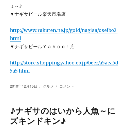
ょ～♪
▼ナギサビール楽天市場店
http://www.rakuten.ne.jp/gold/nagisa/oseibo2.
html
▼ナギサビールＹａｈｏｏ！店
http://store.shopping.yahoo.co.jp/beer/a5aea5d
5a5.html
投
カ
【画
2010年12月15日
グルメ
コメント
稿
テ
像
日:
ゴ
あ
リ
り】
♪ナギサのはいから人魚～に
ー
カ
ニ
ズキンドキン♪
缶
カ