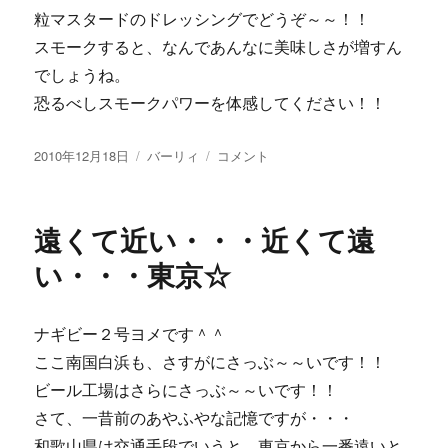
粒マスタードのドレッシングでどうぞ～～！！
スモークすると、なんであんなに美味しさが増すん
でしょうね。
恐るべしスモークパワーを体感してください！！
投
カ
【画
2010年12月18日
バーリィ
コメント
稿
テ
像
日:
ゴ
あ
リ
り】
遠くて近い・・・近くて遠
ー
サ
ク
い・・・東京☆
ラ
の
チ
ナギビー２号ヨメです＾＾
ッ
ここ南国白浜も、さすがにさっぶ～～いです！！
プ
で
ビール工場はさらにさっぶ～～いです！！
ス
さて、一昔前のあやふやな記憶ですが・・・
モ
和歌山県は交通手段でいうと、東京から一番遠いと