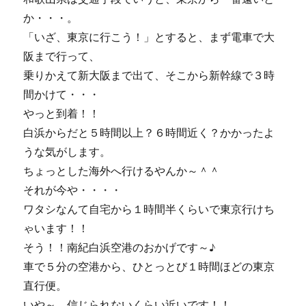
ー
ク
か・・・。
し
「いざ、東京に行こう！」とすると、まず電車で大
た
阪まで行って、
の
は・・・
乗りかえて新大阪まで出て、そこから新幹線で３時
に
間かけて・・・
やっと到着！！
白浜からだと５時間以上？６時間近く？かかったよ
うな気がします。
ちょっとした海外へ行けるやんか～＾＾
それが今や・・・・
ワタシなんて自宅から１時間半くらいで東京行けち
ゃいます！！
そう！！南紀白浜空港のおかげです～♪
車で５分の空港から、ひとっとび１時間ほどの東京
直行便。
いや～、信じられないくらい近いです！！