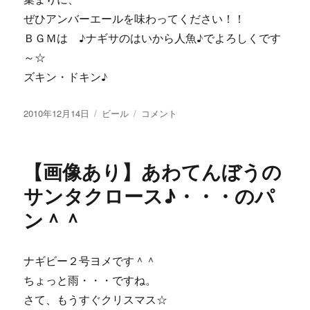
ぜひアンバーエールを味わってください！！
ＢＧＭは ♪ナギサのはいから人魚♪でよろしくです
～☆
ズキン・ドキン♪
投
カ
♪
2010年12月14日
ビール
コメント
稿
テ
ナ
日:
ゴ
ギ
リ
サ
【画像あり】あわてんぼうの
ー
の
は
サンタクロース♪・・・のパ
い
ン＾＾
か
ら
人
魚
ナギビー２号ヨメです＾＾
～
ちょっと雨・・・ですね。
に
さて、もうすぐクリスマス☆
ズ