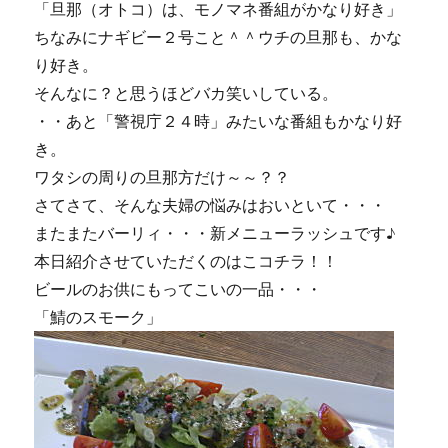
「旦那（オトコ）は、モノマネ番組がかなり好き」
レ
ちなみにナギビー２号こと＾＾ウチの旦那も、かな
参
上！！
り好き。
に
そんなに？と思うほどバカ笑いしている。
・・あと「警視庁２４時」みたいな番組もかなり好
き。
ワタシの周りの旦那方だけ～～？？
さてさて、そんな夫婦の悩みはおいといて・・・
またまたバーリィ・・・新メニューラッシュです♪
本日紹介させていただくのはこコチラ！！
ビールのお供にもってこいの一品・・・
「鯖のスモーク」