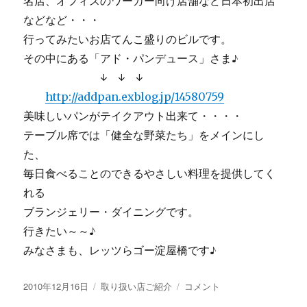
名店、オフィスのワーカー向け店舗など日本初出店
などなど・・・
行ってみたいお店てんこ盛りのビルです。
その中にある「アド・パンデュース」さま♪
↓ ↓ ↓
http://addpan.exblog.jp/14580759
美味しいパンがテイクアウト出来て・・・・
テーブル席では「健全な野菜たち」をメインにし
た、
毎日食べることのできるやさしい料理を提供してく
れる
ブランジェリー・ダイニングです。
行きたい～～♪
みなさまも、レッツらゴー淀屋橋です♪
投
カ
【画
2010年12月16日
取り扱い店ご紹介
コメント
稿
テ
像