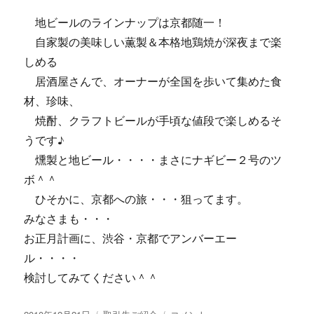
地ビールのラインナップは京都随一！
自家製の美味しい薫製＆本格地鶏焼が深夜まで楽
しめる
居酒屋さんで、オーナーが全国を歩いて集めた食
材、珍味、
焼酎、クラフトビールが手頃な値段で楽しめるそ
うです♪
燻製と地ビール・・・・まさにナギビー２号のツ
ボ＾＾
ひそかに、京都への旅・・・狙ってます。
みなさまも・・・
お正月計画に、渋谷・京都でアンバーエー
ル・・・・
検討してみてください＾＾
投
カ
渋