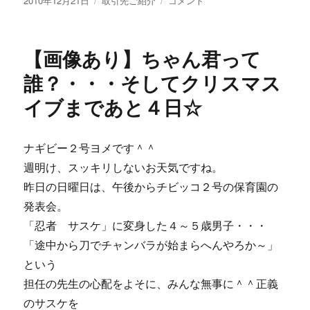
2010年12月21日
取引先ご紹介
コメント
稿
テ
谷
日:
ゴ
と
リ
京
【画像あり】ちゃん君って
ー
都
で
誰？・・・そしてクリスマス
ア
イブまであと４日☆
ン
バ
ー
エ
ナギビー２号ヨメです＾＾
ー
週明け、スッキリしないお天気ですね。
ル！！
昨日の日曜日は、午後からチビッコ２号の保育園の
に
発表会。
「忍者 サスケ」に変身した４～５歳男子・・・
「途中から刀でチャンバラが始まらへんやろか～」
という
担任の先生の心配をよそに、みんな無事に＾＾正義
のサスケを