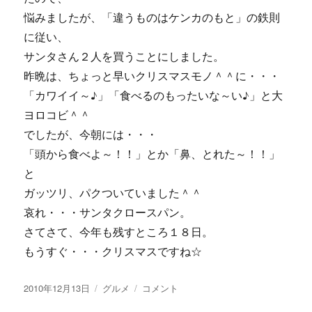
悩みましたが、「違うものはケンカのもと」の鉄則
に従い、
サンタさん２人を買うことにしました。
昨晩は、ちょっと早いクリスマスモノ＾＾に・・・
「カワイイ～♪」「食べるのもったいな～い♪」と大
ヨロコビ＾＾
でしたが、今朝には・・・
「頭から食べよ～！！」とか「鼻、とれた～！！」
と
ガッツリ、パクついていました＾＾
哀れ・・・サンタクロースパン。
さてさて、今年も残すところ１８日。
もうすぐ・・・クリスマスですね☆
投
カ
【画
2010年12月13日
グルメ
コメント
稿
テ
像