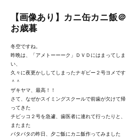
日:
ゴ
あ
リ
り】
【画像あり】カニ缶カニ飯＠
ー
淀
屋
お歳暮
橋
の
ス
冬空ですね。
テ
昨晩は、「アメトーーーク」ＤＶＤにはまってしま
キ
な
い、
お
久々に夜更かししてしまったナギビー２号ヨメです
店
＾＾
で
ナ
ザキヤマ、最高！！
ギ
さて、なぜかスイミングスクールで前歯が欠けて帰
サ
ってきた
ビ
ー
チビッコ２号を急遽、歯医者に連れて行ったりと、
ル
またまた
♪
バタバタの昨日、夕ご飯にカニ飯作ってみました
に