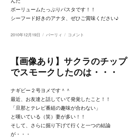
んだ
ボーリュームたっぷりパスタです！！
シーフード好きのアナタ、ぜひご賞味ください♪
投
カ
【画
2010年12月19日
バーリィ
コメント
稿
テ
像
日:
ゴ
あ
リ
り】
【画像あり】サクラのチップ
ー
パ
ス
でスモークしたのは・・・
タ
の
王
ナギビー２号ヨメです＾＾
様
最近、お友達と話していて発覚したこと！！
＾
＾？
「旦那とテレビ番組の趣味が合わない」
ペ
と嘆いている（笑）妻が多い！！
ス
そして、さらに掘り下げて行くと一つの結論
カ
ト
が・・・
ー