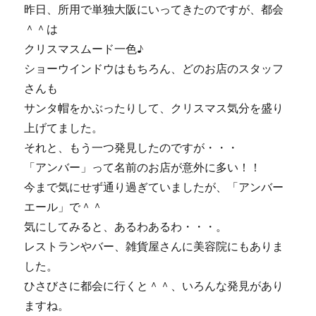
キ
昨日、所用で単独大阪にいってきたのですが、都会
ン
＾＾は
ド
クリスマスムード一色♪
キ
ン
ショーウインドウはもちろん、どのお店のスタッフ
♪
さんも
に
サンタ帽をかぶったりして、クリスマス気分を盛り
上げてました。
それと、もう一つ発見したのですが・・・
「アンバー」って名前のお店が意外に多い！！
今まで気にせず通り過ぎていましたが、「アンバー
エール」で＾＾
気にしてみると、あるわあるわ・・・。
レストランやバー、雑貨屋さんに美容院にもありま
した。
ひさびさに都会に行くと＾＾、いろんな発見があり
ますね。