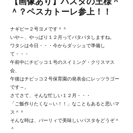
【画像あり】パスタの王様＾
ー
ち
ゃ
＾？ペスカトーレ参上！！
ん
君
っ
ナギビー２号ヨメです＾＾
て
いや～、やっぱり１２月ってバタバタしますね。
誰？・・・
そ
ワタシは今日・・・今からダッシュで準備し
し
て・・・
て
午前中にチビッコ１号のスイミング・クリスマス
ク
リ
会、
ス
午後はチビッコ２号保育園の発表会にレッツラゴー
マ
です～。
ス
イ
さてさて、そんな忙しい１２月・・・
ブ
「ご飯作りたくな～い！！」なこともあると思いマ
ま
ス＾＾
で
あ
そんな時は、バーリィで美味しいパスタをどうぞ＾
と
＾
４